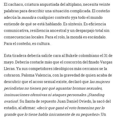
El cachaco, criatura angustiada del altiplano, necesita veinte
palabras para describir una situación complicada. El costeño
adecúa la
mondá
a cualquier contexto yya todo el mundo
entiende de qué se está hablando. Es síntesis. Es eficiencia
comunicativa, resiliencia ancestral y un desparpajo total sin
consecuencias locales. Para el rolo, la mondá es escándalo.
Para el costeño, es cultura.
Esta tiradera debería salirle cara al Bukele colombiano el 31 de
mayo. Debería costarle más que el coscorrón del finado Vargas
Lleras. Ya sus competidores ideológicos más cercanos se la
cobraron. Paloma Valencia, con la gravedad de quien acaba de
descubrir que el acoso sexual existe, declaró que
las mujeres
periodistas no tienen por qué aguantar bromas sexuales,
insinuaciones ofensivas ni ataques personales.
¡
Standing
ovation
!. Su llanta de repuesto Juan Daniel Oviedo, la sacó del
estadio, al afirmar:
«decir que ganó el voto femenino por lo
grande que lo tiene habla únicamente de su pequeñez».
Un