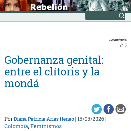
Skip
INICIO
to
Avanzada
content
Recomiendo:
5
Gobernanza genital:
entre el clítoris y la
mondá
Por
|
15/05/2026
|
Diana Patricia Arias Henao
Colombia
,
Feminismos