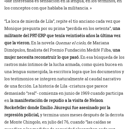
«Me interesaba es sensación en la lengua, en los términos, en
los conceptos con que hablaba la militancia. »
“La loca de mierda de Lila”, repite el tío anciano cada vez que
Monique pregunta por su prima “perdida en los setenta”,
una
militante del PRT-ERP que tenía veintiséis años la última vez
que la vieron.
En la novela
Quemar el cielo
, de Mariana
Dimópulos, finalista del Premio Fundación Medifé Filba,
una
mujer necesita reconstruir lo que pasó.
En esa búsqueda de los
rastros más íntimos de la lucha armada, como quien bucea en
una lengua sumergida, la escritora logra que los documentos y
los testimonios se integren naturalmente al caudal narrativo
de una ficción. La historia de Lila -criatura que parece
demasiado “real”- comienza en junio de 1969 cuando participa
en
la manifestación de repudio a la visita de Nelson
Rockefeller donde Emilio Jáuregui fue asesinado por la
represión policial,
y termina unos meses después de la derrota
de Monte Chingolo, en julio del 76, cuando “las caídas se