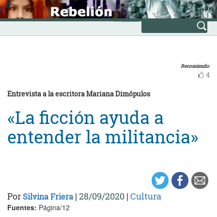
Skip
INICIO
to
Avanzada
content
Recomiendo:
4
Entrevista a la escritora Mariana Dimópulos
«La ficción ayuda a
entender la militancia»
Por
|
28/09/2020
|
Cultura
Silvina Friera
Fuentes:
Página/12