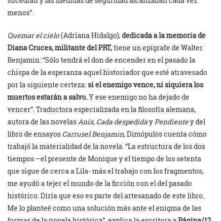
sucedían y las medidas de seguridad alcanzaban cada vez
menos”.
Quemar el cielo
(Adriana Hidalgo),
dedicada a la memoria de
Diana Cruces, militante del PRT,
tiene un epígrafe de Walter
Benjamin: “Sólo tendrá el don de encender en el pasado la
chispa de la esperanza aquel historiador que esté atravesado
por la siguiente certeza:
si el enemigo vence, ni siquiera los
muertos estarán a salvo.
Y ese enemigo no ha dejado de
vencer”. Traductora especializada en la filosofía alemana,
autora de las novelas
Anís
,
Cada despedida
y
Pendiente
y del
libro de ensayos
Carrusel Benjamin
, Dimópulos cuenta cómo
trabajó la materialidad de la novela. “La estructura de los dos
tiempos –el presente de Monique y el tiempo de los setenta
que sigue de cerca a Lila- más el trabajo con los fragmentos,
me ayudó a tejer el mundo de la ficción con el del pasado
histórico. Diría que eso es parte del artesanado de este libro.
Me lo planteé como una solución más ante el enigma de las
formas de la novela histórica”, explica la escritora a
Página/12
.