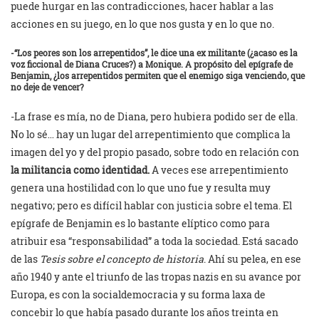
puede hurgar en las contradicciones, hacer hablar a las
acciones en su juego, en lo que nos gusta y en lo que no.
-“Los peores son los arrepentidos”, le dice una ex militante (¿acaso es la
voz ficcional de Diana Cruces?) a Monique. A propósito del epígrafe de
Benjamin, ¿los arrepentidos permiten que el enemigo siga venciendo, que
no deje de vencer?
-La frase es mía, no de Diana, pero hubiera podido ser de ella.
No lo sé… hay un lugar del arrepentimiento que complica la
imagen del yo y del propio pasado, sobre todo en relación con
la militancia como identidad.
A veces ese arrepentimiento
genera una hostilidad con lo que uno fue y resulta muy
negativo; pero es difícil hablar con justicia sobre el tema. El
epígrafe de Benjamin es lo bastante elíptico como para
atribuir esa “responsabilidad” a toda la sociedad. Está sacado
de las
Tesis sobre el concepto de historia
. Ahí su pelea, en ese
año 1940 y ante el triunfo de las tropas nazis en su avance por
Europa, es con la socialdemocracia y su forma laxa de
concebir lo que había pasado durante los años treinta en