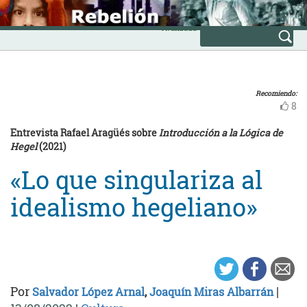
Skip
INICIO
to
Avanzada
content
Recomiendo:
8
Entrevista Rafael Aragüés sobre
Introducción a la Lógica de
Hegel
(2021)
«Lo que singulariza al
idealismo hegeliano»
Por
|
Salvador López Arnal
,
Joaquín Miras Albarrán