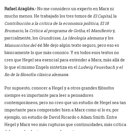
Rafael Aragüés.-
No me considero un experto en Marx ni
mucho menos. He trabajado los tres tomos de
El Capital
, la
Contribución a la crítica de la economía política,
El 18
Brumario
, la
Crítica al programa de Gotha
, el
Manifiesto
y,
parcialmente, los
Grundrisse
,
La Ideología alemana
y los
Manuscritos del 44.
Me dejo algún texto seguro, pero eso es
básicamente lo que más conozco. Y en todos esos textos no
creo que Hegel sea esencial para entender a Marx, más allá de
lo que el mismo Engels sintetiza en el
Ludwig Feuerbach y el
fin de la filosofía clásica aleman
a.
Por supuesto, conocer a Hegel y a otros grandes filósofos
siempre es importante para leer a pensadores
contemporáneos, pero no creo que un estudio de Hegel sea tan
importante para comprender bien a Marx como sí lo es, por
ejemplo, un estudio de David Ricardo o Adam Smith. Entre
Hegel y Marx veo más rupturas que continuidades, más crítica