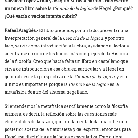
Salvador López Arnal y
Joaquín Miras Albarrán.- Has escrito
un nuevo libro sobre la
Ciencia de la lógica
de Hegel. ¿Por qué?
¿Qué vacío o vacíos intenta cubrir?
Rafael Aragüés.-
El libro pretende, por un lado, presentar una
interpretación general de la
Ciencia de la lógica
, y por otro
lado, servir como introducción a la obra, ayudando al lector a
adentrarse en uno de los textos más complejos de la Historia
de la filosofía. Creo que hacía falta un libro en castellano que
sirva de introducción a esa obra en particular y a Hegel en
general desde la perspectiva de la
Ciencia de la lógica
, y esto
último es importante porque la
Ciencia de la lógica
es la
metafísica dentro del sistema hegeliano.
Si entendemos la metafísica sencillamente como la filosofía
primera, es decir, la reflexión sobre las cuestiones más
elementales de la razón, que fundamenta toda una reflexión
posterior acerca de la naturaleza y del espíritu, entonces para
Hegel esa disciplina es la lógica especulativa. Esto quiere