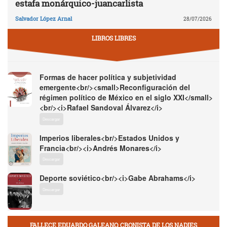
estafa monárquico-juancarlista
Salvador López Arnal
28/07/2026
LIBROS LIBRES
Formas de hacer política y subjetividad
emergente<br/><small>Reconfiguración del
régimen político de México en el siglo XXI</small>
<br/><i>Rafael Sandoval Álvarez</i>
Descargar
Imperios liberales<br/>Estados Unidos y
Francia<br/><i>Andrés Monares</i>
Descargar
Deporte soviético<br/><i>Gabe Abrahams</i>
Descargar
FALLECE EDUARDO GALEANO, CRONISTA DE LOS NADIES