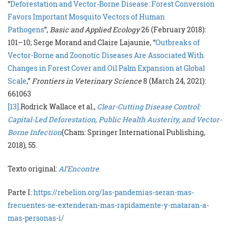
“
Deforestation and Vector-Borne Disease: Forest Conversion
Favors Important Mosquito Vectors of Human
Pathogens
”,
Basic and Applied Ecology
26 (February 2018):
101–10; Serge Morand and Claire Lajaunie, “
Outbreaks of
Vector-Borne and Zoonotic Diseases Are Associated With
Changes in Forest Cover and Oil Palm Expansion at Global
Scale
,”
Frontiers in Veterinary Science
8 (March 24, 2021):
661063
[13]
.Rodrick Wallace et al.,
Clear-Cutting Disease Control:
Capital-Led Deforestation, Public Health Austerity, and Vector-
Borne Infection
(Cham: Springer International Publishing,
2018), 55.
Texto original:
Al’Encontre
Parte I:
https://rebelion.org/las-pandemias-seran-mas-
frecuentes-se-extenderan-mas-rapidamente-y-mataran-a-
mas-personas-i/