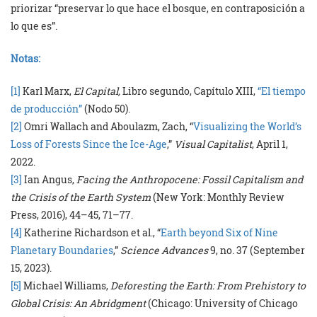
priorizar “preservar lo que hace el bosque, en contraposición a
lo que es”.
Notas:
[1]
Karl Marx,
El Capital,
Libro segundo, Capítulo XIII,
“El tiempo
de producción”
(Nodo 50).
[2]
Omri Wallach and Aboulazm, Zach, “
Visualizing the World’s
Loss of Forests Since the Ice-Age
,”
Visual Capitalist
, April 1,
2022.
[3]
Ian Angus,
Facing the Anthropocene: Fossil Capitalism and
the Crisis of the Earth System
(New York: Monthly Review
Press, 2016), 44–45, 71–77.
[4]
Katherine Richardson et al., “
Earth beyond Six of Nine
Planetary Boundaries
,”
Science Advances
9, no. 37 (September
15, 2023).
[5]
Michael Williams,
Deforesting the Earth: From Prehistory to
Global Crisis: An Abridgment
(Chicago: University of Chicago