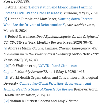
Press, 2006), 395.
[6]
April Fisher, “
Deforestation and Monoculture Farming
Spread COVID-19 and Other Diseases
,”
Truthout
, May 12, 2020.
[7]
Hannah Ritchie and Max Roser, “
Cutting down Forests:
What Are the Drivers of Deforestation?
”,
Our World in Data
,
March 18, 2024.
[8]
Robert G. Wallace,
Dead Epidemiologists: On the Origins of
COVID-19
(New York: Monthly Review Press, 2020), 30–31.
[9]
Andreas Malm,
Corona, Climate, Chronic Emergency: War
Communism in the Twenty-First Century
(London New York:
Verso, 2020), 35, 42, 43.
[10]
Rob Wallace et al., “
COVID-19 and Circuits of
Capital
”,
Monthly Review
72, no. 1 (May 1, 2020): 1–15.
[11]
World Health Organization and Convention on Biological
Diversity,
Connecting Global Priorities: Biodiversity and
Human Health. S State of Knowledge Review
(Geneva: World
Health Organization, 2015), 39.
[12]
Nathan D. Burkett-Cadena and Amy Y. Vittor,