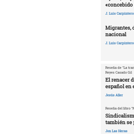
«concebido 
J. Luis Carpintero
Migrantes, 
nacional
J. Luis Carpintero
Reseña de "La tran
Reyes Casado Gil
El renacer 
español en e
Jesús Aller
Reseña del libro "
Sindicalism
también se 
Jon Las Heras