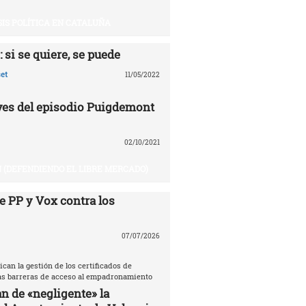
SIS POLÍTICA EN CATALUÑA
 si se quiere, se puede
et
11/05/2022
aves del episodio Puigdemont
02/10/2021
 (DEFENDIENDO EL LIBRE MERCADO)
e PP y Vox contra los
07/07/2026
ican la gestión de los certificados de
las barreras de acceso al empadronamiento
n de «negligente» la