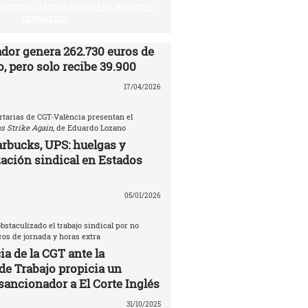
SINDICAL (LUCHAS LOCALES, FRENTES
GLOBALES)
ador genera 262.730 euros de
, pero solo recibe 39.900
17/04/2026
rtarias de CGT-València presentan el
s Strike Again
, de Eduardo Lozano
rbucks, UPS: huelgas y
ación sindical en Estados
05/01/2026
bstaculizado el trabajo sindical por no
tros de jornada y horas extra
a de la CGT ante la
de Trabajo propicia un
sancionador a El Corte Inglés
31/10/2025