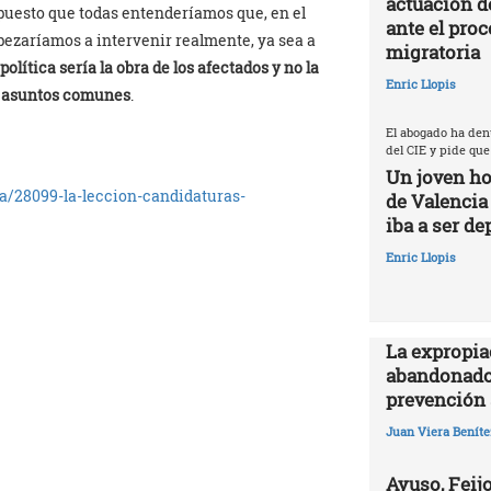
actuación d
puesto que todas entenderíamos que, en el
ante el proc
pezaríamos a intervenir realmente, ya sea a
migratoria
olítica sería la obra de los afectados y no la
Enric Llopis
os asuntos comunes
.
El abogado ha den
del CIE y pide que
Un joven ho
a/28099-la-leccion-candidaturas-
de Valencia
iba a ser de
Enric Llopis
La expropia
abandonado
prevención 
Juan Viera Beníte
Ayuso, Feijo