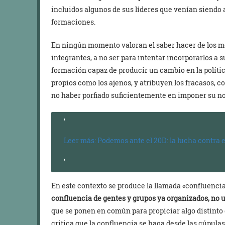
incluidos algunos de sus líderes que venían siendo a
formaciones.
En ningún momento valoran el saber hacer de los m
integrantes, a no ser para intentar incorporarlos a 
formación capaz de producir un cambio en la política
propios como los ajenos, y atribuyen los fracasos, ­c
no haber porfiado suficientemente en imponer su no
Leer más: Podemos ante el 20D: la lucha contra 
En este contexto se produce la llamada «confluenci
confluencia de gentes y grupos ya organizados, no u
que se ponen en común para propiciar algo distinto 
critica que la confluencia se haga desde las cúpulas,