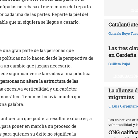
las cúpulas no rebasa el mero marco del reparto
CRI
 cada una de las partes. Reparte la piel del
ble que ni siquiera se llegue a cazarlo.
CatalanGate:
Gonzalo Boye Tuss
Las tres cl
e una gran parte de las personas que
en Cerdeña
políticas no lo hacen desde la perspectiva de
Guillem Pujol
r a un cambio que juzgan necesario.
uede significar verse lanzadas a una práctica
INMIGRACIÓN
personas no altera la estructura de las
na excesiva verticalidad y un carácter
La alianza d
migrantes
emocrático. Tenemos todavía mucho que
una palabra.
J. Luis Carpintero
onfluencia que pudiera resultar exitoso es, a
Los colectivos crit
vulnerabilidad y 
d para poner en marcha un proceso de
ONG califica
 para quienes su éxito no significa la