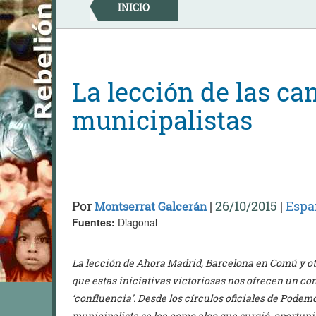
Skip
INICIO
to
content
La lección de las ca
municipalistas
Por
|
26/10/2015
|
Espa
Montserrat Galcerán
Fuentes:
Diagonal
La lección de Ahora Madrid, Barcelona en Comú y ot
que estas iniciativas victoriosas nos ofrecen un con
‘confluencia’. Desde los círculos oficiales de Podem
municipalista se lee como algo que surgió, oportu