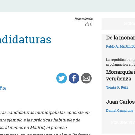
Recomiendo:
MONA
0
ndidaturas
De la monar
Pablo A. Martin Bo
La república cumpl
proclamación en 1
Monarquía i
vergüenza
ña
Tomás F. Ruiz
Juan Carlos,
Daniel Campione
ras candidaturas municipalistas consiste en
traejemplo a las prácticas habituales de
POR UNA VI
os, al menos en Madrid, el proceso
nistamente, en un momento en el que Podemos