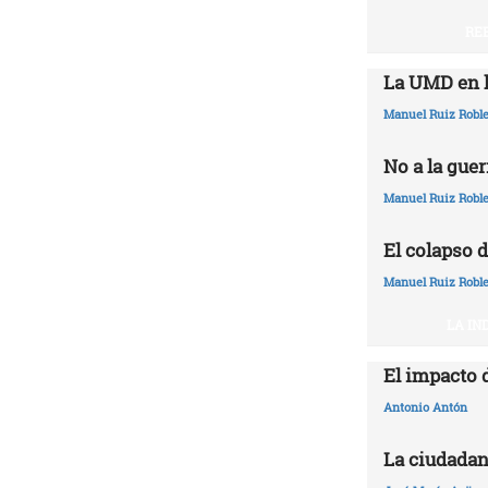
RE
La UMD en l
Manuel Ruiz Robl
No a la guer
Manuel Ruiz Robl
El colapso d
Manuel Ruiz Robl
LA IN
El impacto 
Antonio Antón
La ciudadan