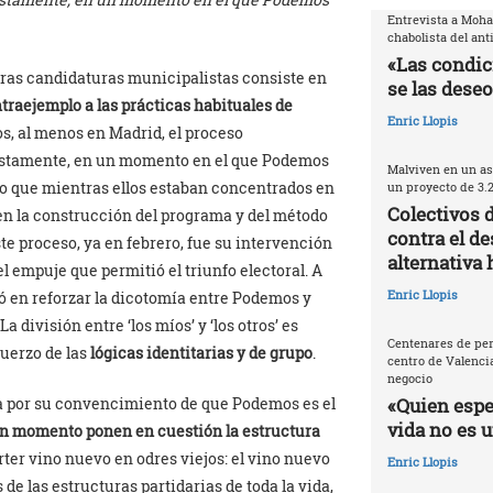
Entrevista a Moh
chabolista del ant
«Las condic
ras candidaturas municipalistas consiste en
se las deseo
traejemplo a las prácticas habituales de
Enric Llopis
os, al menos en Madrid, el proceso
nistamente, en un momento en el que Podemos
Malviven en un as
o que mientras ellos estaban concentrados en
un proyecto de 3.
Colectivos 
en la construcción del programa y del método
contra el de
e proceso, ya en febrero, fue su intervención
alternativa 
el empuje que permitió el triunfo electoral. A
Enric Llopis
ó en reforzar la dicotomía entre Podemos y
división entre ‘los míos’ y ‘los otros’ es
Centenares de per
uerzo de las
lógicas identitarias y de grupo
.
centro de Valencia
negocio
«Quien espec
ca por su convencimiento de que Podemos es el
vida no es 
n momento ponen en cuestión la estructura
rter vino nuevo en odres viejos: el vino nuevo
Enric Llopis
de las estructuras partidarias de toda la vida,