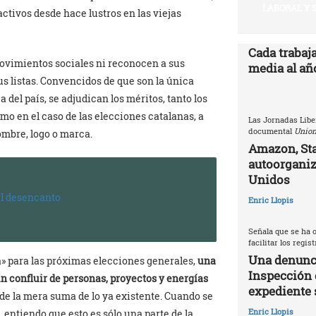
LABORAL Y 
ctivos desde hace lustros en las viejas
Cada trabaj
ovimientos sociales ni reconocen a sus
media al año
sus listas. Convencidos de que son la única
 del país, se adjudican los méritos, tanto los
omo en el caso de las elecciones catalanas, a
Las Jornadas Libe
documental
Union
mbre, logo o marca.
Amazon, Sta
autoorganiz
Unidos
el desencanto
Enric Llopis
Señala que se ha o
facilitar los regis
Una denunci
a» para las próximas elecciones generales,
una
Inspección 
n confluir de personas, proyectos y energías
expediente 
de la mera suma de lo ya existente. Cuando se
Enric Llopis
 entiendo que esto es sólo una parte de la