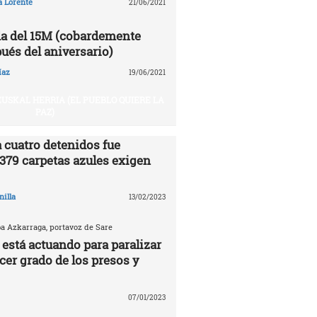
a Lorente
21/06/2021
a del 15M (cobardemente
ués del aniversario)
íaz
19/06/2021
USKAL HERRIA (EL PUEBLO QUIERE LA
PAZ)
 cuatro detenidos fue
.379 carpetas azules exigen
nilla
13/02/2023
ba Azkarraga, portavoz de Sare
 está actuando para paralizar
rcer grado de los presos y
07/01/2023