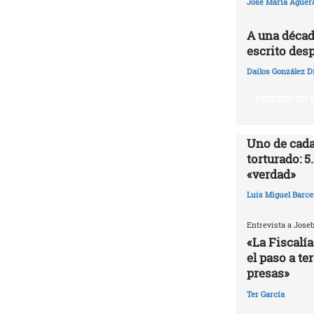
José María Agüer
A una décad
escrito desp
Dailos González D
PROCESO EN E
Uno de cada
torturado: 5
«verdad»
Luis Miguel Barce
Entrevista a Jose
«La Fiscalía
el paso a te
presas»
Ter García