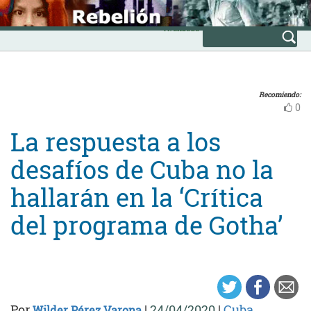
Skip
INICIO
to
Avanzada
content
Recomiendo:
0
La respuesta a los
desafíos de Cuba no la
hallarán en la ‘Crítica
del programa de Gotha’
Por
|
24/04/2020
|
Cuba
Wilder Pérez Varona