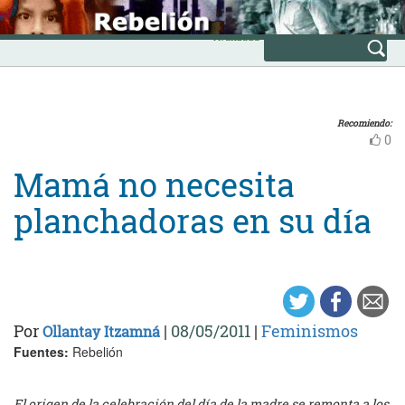
Skip
INICIO
to
Avanzada
content
Recomiendo:
0
Mamá no necesita
planchadoras en su día
Por
|
08/05/2011
|
Feminismos
Ollantay Itzamná
Fuentes:
Rebelión
El origen de la celebración del día de la madre se remonta a los