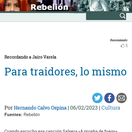
Skip
INICIO
to
Avanzada
content
Recomiendo:
5
Recordando a Jairo Varela
Para traidores, lo mismo
Por
|
06/02/2023
|
Cultura
Hernando Calvo Ospina
Fuentes:
Rebelión
Cuando escucho esa canción Salsera «A prueba de fuego»,