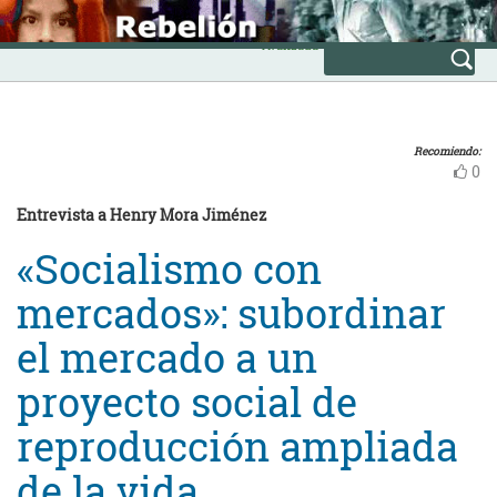
Skip
INICIO
to
Avanzada
content
Recomiendo:
0
Entrevista a Henry Mora Jiménez
«Socialismo con
mercados»: subordinar
el mercado a un
proyecto social de
reproducción ampliada
de la vida