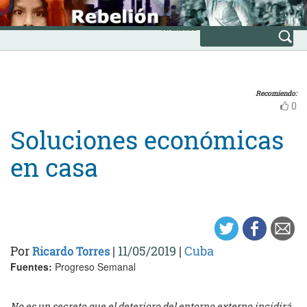
Skip
INICIO
to
Avanzada
content
Recomiendo:
0
Soluciones económicas
en casa
Por
|
11/05/2019
|
Cuba
Ricardo Torres
Fuentes:
Progreso Semanal
No es un secreto que el deterioro del entorno externo incidirá