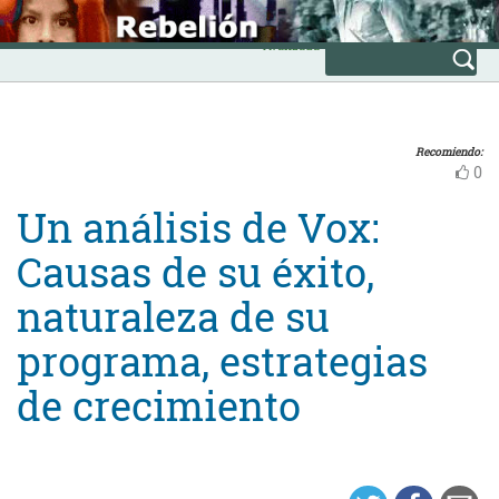
Skip
INICIO
to
Avanzada
content
Recomiendo:
0
Un análisis de Vox:
Causas de su éxito,
naturaleza de su
programa, estrategias
de crecimiento