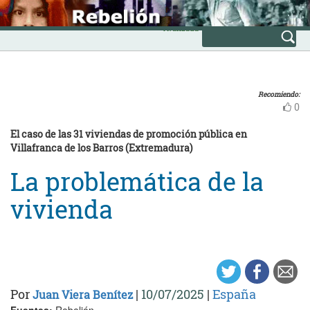
Skip
INICIO
to
Avanzada
content
Recomiendo:
0
El caso de las 31 viviendas de promoción pública en
Villafranca de los Barros (Extremadura)
La problemática de la
vivienda
Por
|
10/07/2025
|
España
Juan Viera Benítez
Fuentes:
Rebelión