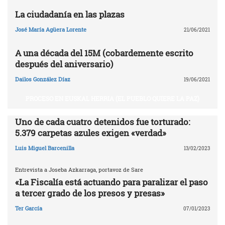
La ciudadanía en las plazas
José María Agüera Lorente
21/06/2021
A una década del 15M (cobardemente escrito
después del aniversario)
Dailos González Díaz
19/06/2021
PROCESO EN EUSKAL HERRIA (EL PUEBLO QUIERE LA PAZ)
Uno de cada cuatro detenidos fue torturado:
5.379 carpetas azules exigen «verdad»
Luis Miguel Barcenilla
13/02/2023
Entrevista a Joseba Azkarraga, portavoz de Sare
«La Fiscalía está actuando para paralizar el paso
a tercer grado de los presos y presas»
Ter García
07/01/2023