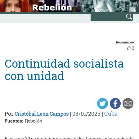
Skip
INICIO
to
Avanzada
content
Recomiendo:
2
Continuidad socialista
con unidad
Por
|
03/01/2025
|
Cuba
Cristóbal León Campos
Fuentes:
Rebelión
El pasado 20 de diciembre, como en los tiempos más álgidos de