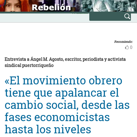
Skip
INICIO
to
Avanzada
content
Recomiendo:
0
Entrevista a Ángel M. Agosto, escritor, periodista y activista
sindical puertorriqueño
«El movimiento obrero
tiene que apalancar el
cambio social, desde las
fases economicistas
hasta los niveles