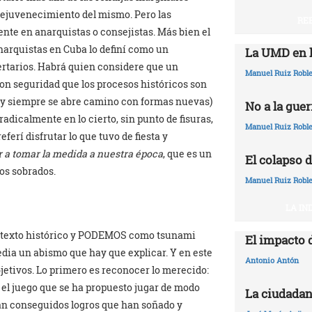
ejuvenecimiento del mismo. Pero las
RE
ente en anarquistas o consejistas. Más bien el
narquistas en Cuba lo definí como un
La UMD en l
rtarios. Habrá quien considere que un
Manuel Ruiz Robl
con seguridad que los procesos históricos son
 (y siempre se abre camino con formas nuevas)
No a la guer
dicalmente en lo cierto, sin punto de fisuras,
Manuel Ruiz Robl
eferí disfrutar lo que tuvo de fiesta y
 a tomar la medida a nuestra época
, que es un
El colapso d
os sobrados.
Manuel Ruiz Robl
LA IN
ntexto histórico y PODEMOS como tsunami
El impacto 
dia un abismo que hay que explicar. Y en este
Antonio Antón
jetivos. Lo primero es reconocer lo merecido:
l juego que se ha propuesto jugar de modo
La ciudadan
an conseguidos logros que han soñado y