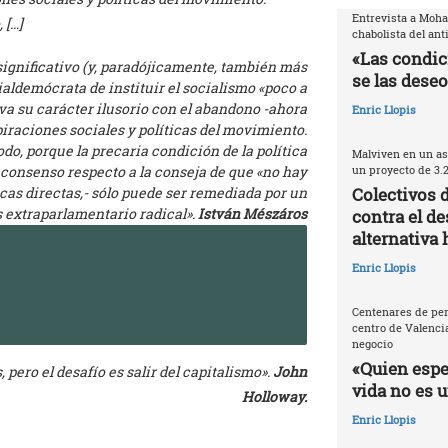
Entrevista a Moh
 […]
chabolista del ant
«Las condic
ignificativo (y, paradójicamente, también más
se las deseo
aldemócrata de instituir el socialismo «poco a
 su carácter ilusorio con el abandono -ahora
Enric Llopis
iraciones sociales y políticas del movimiento.
odo, porque la precaria condición de la política
Malviven en un as
 consenso respecto a la conseja de que «no hay
un proyecto de 3.
cas directas,- sólo puede ser remediada por un
Colectivos 
extraparlamentario radical».
István Mészáros
contra el de
alternativa 
Enric Llopis
Centenares de per
centro de Valencia
negocio
«Quien espec
pero el desafío es salir del capitalismo».
John
vida no es 
Holloway.
Enric Llopis