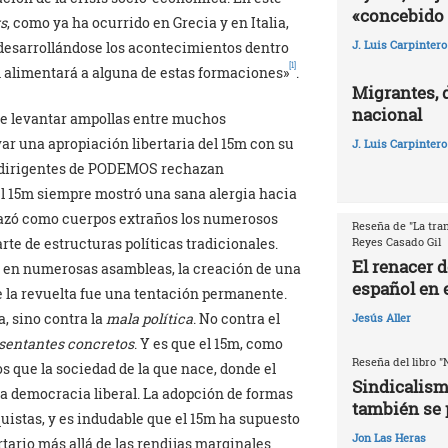
«concebido 
s
, como ya ha ocurrido en Grecia y en Italia,
J. Luis Carpintero
n desarrollándose los acontecimientos dentro
[1]
m alimentará a alguna de estas formaciones»
.
Migrantes, 
nacional
e levantar ampollas entre muchos
ar una apropiación libertaria del 15m con su
J. Luis Carpintero
s dirigentes de PODEMOS rechazan
el 15m siempre mostró una sana alergia hacia
echazó como cuerpos extraños los numerosos
Reseña de "La tran
te de estructuras políticas tradicionales.
Reyes Casado Gil
El renacer 
, en numerosas asambleas, la creación de una
español en e
e la revuelta fue una tentación permanente.
a, sino contra la
mala política
. No contra el
Jesús Aller
sentantes concretos
. Y es que el 15m, como
Reseña del libro "
s que la sociedad de la que nace, donde el
Sindicalism
a democracia liberal. La adopción de formas
también se 
uistas, y es indudable que el 15m ha supuesto
Jon Las Heras
tario más allá de las rendijas marginales