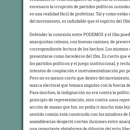
escenario la irrupción de partidos políticos
outsider
es una realidad fácil de profetizar. Tal y como está
del movimiento, es indudable que el espíritu del 15
Defender la conexión entre PODEMOS y el 15m pued
anarquistas celosos, con buenas razones, de preserv
correspondiente lectura de los hechos. Los mismo
presentarse como herederos del 15m. Es cierto que 
los partidos políticos y el juego institucional, y r
intentos de cooptación e instrumentalización por par
Pero no es menos cierto que dentro del movimiento
marca electoral que tomara impulso con la fuerza d
Para muchos, la indignación no era contra la polític
principio de representación, sino contra
unos repre
acción de masas que fue, no podía ir mucho más lejo
sentido común está construido con los mimbres de l
asamblearias despertó ciertas ilusiones entre anarq
una importante plataforma de difusión del mito liber