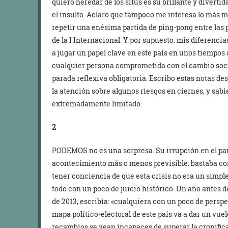
quiero heredar de los situs es su brillante y divertida
el insulto. Aclaro que tampoco me interesa lo más m
repetir una enésima partida de ping-pong entre las 
de la I Internacional. Y por supuesto, mis difere
a jugar un papel clave en este país en unos tiempos
cualquier persona comprometida con el cambio so
parada reflexiva obligatoria. Escribo estas notas de
la atención sobre algunos riesgos en ciernes, y sab
extremadamente limitado.
2
PODEMOS no es una sorpresa. Su irrupción en el pa
acontecimiento más o menos previsible: bastaba 
tener conciencia de que esta crisis no era un simp
todo con un poco de juicio histórico. Un año ante
de 2013, escribía: «cualquiera con un poco de persp
mapa político-electoral de este país va a dar un vue
recambios se vean incapaces de superar la cronifica