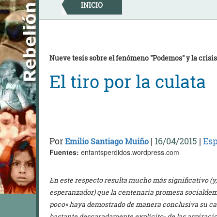
Skip
INICIO
to
content
Nueve tesis sobre el fenómeno "Podemos" y la crisis 
El tiro por la culata
Por
|
16/04/2015
|
Es
Emilio Santiago Muiño
Fuentes:
enfantsperdidos.wordpress.com
En este respecto resulta mucho más significativo (
esperanzador) que la centenaria promesa socialdemó
poco» haya demostrado de manera conclusiva su car
bastante descaradamente explícito- de las aspiracio