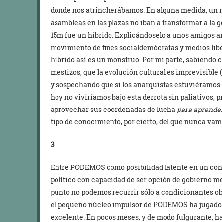
donde nos atrincherábamos. En alguna medida, un r
asambleas en las plazas no iban a transformar a la g
15m fue un híbrido. Explicándoselo a unos amigos a
movimiento de fines socialdemócratas y medios libe
híbrido así es un monstruo. Por mi parte, sabiendo 
mestizos, que la evolución cultural es imprevisible
y sospechando que si los anarquistas estuviéramos ra
hoy no viviríamos bajo esta derrota sin paliativos, pr
aprovechar sus coordenadas de lucha
para aprender
tipo de conocimiento, por cierto, del que nunca vam
3
Entre PODEMOS como posibilidad latente en un co
político con capacidad de ser opción de gobierno me
punto no podemos recurrir sólo a condicionantes ob
el pequeño núcleo impulsor de PODEMOS ha jugado e
excelente. En pocos meses, y de modo fulgurante, h