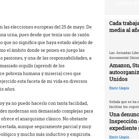
LABORAL Y 
Cada trabaj
 las elecciones europeas del 25 de mayo. De
media al año
una urna, pues desde que tenía uso de razón
Lo que no significa que haya estado alejado de
como el ámbito donde se ponen en juego las
Las Jornadas Libe
s pasiones, y una de las responsabilidades, a
documental
Union
Amazon, Sta
masiado orgullo (aprendí de los
autoorganiz
ce pobreza humana y miseria) creo que
Unidos
 ejercido esta faceta de mi vida en diversos
Enric Llopis
is años.
Señala que se ha o
 ya no puedo hacerlo con tanta facilidad,
facilitar los regis
edades modernas son demasiado complejas para
Una denunci
ofrece el anarquismo clásico. No obstante
Inspección 
s acertada, aunque seguramente parcial y muy
expediente 
eológico y mucho más inductivo y empirista.
Enric Llopis