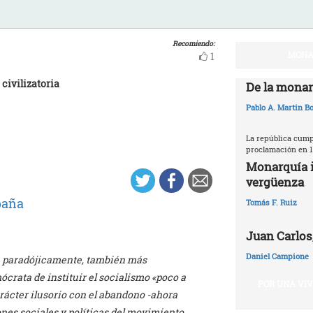
Recomiendo:
MONA
1
civilizatoria
De la monar
Pablo A. Martin Bo
La república cumpl
proclamación en 1
Monarquía i
vergüenza
paña
Tomás F. Ruiz
Juan Carlos,
Daniel Campione
y, paradójicamente, también más
crata de instituir el socialismo «poco a
POR UNA VI
ácter ilusorio con el abandono -ahora
nes sociales y políticas del movimiento.