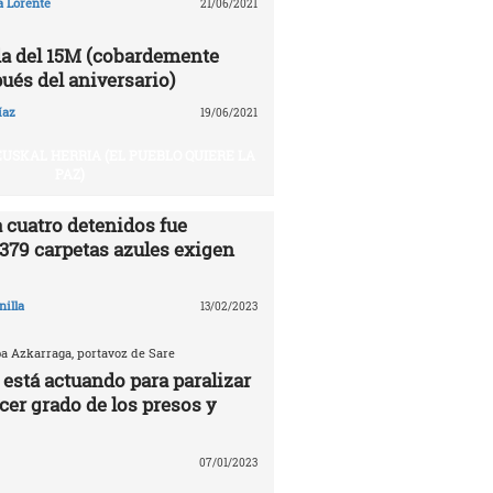
a Lorente
21/06/2021
a del 15M (cobardemente
ués del aniversario)
íaz
19/06/2021
USKAL HERRIA (EL PUEBLO QUIERE LA
PAZ)
 cuatro detenidos fue
.379 carpetas azules exigen
nilla
13/02/2023
ba Azkarraga, portavoz de Sare
 está actuando para paralizar
rcer grado de los presos y
07/01/2023