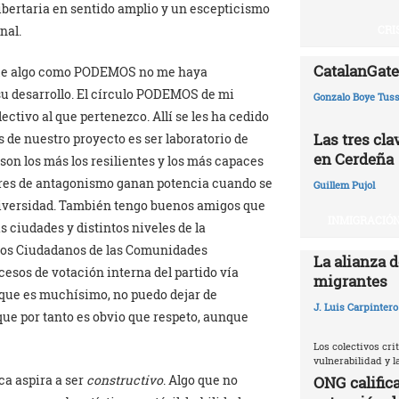
bertaria en sentido amplio y un escepticismo
nal.
CRI
CatalanGate:
 que algo como PODEMOS no me haya
su desarrollo. El círculo PODEMOS de mi
Gonzalo Boye Tuss
ectivo al que pertenezco. Allí se les ha cedido
Las tres cl
 de nuestro proyecto es ser laboratorio de
en Cerdeña
son los más los resilientes y los más capaces
ares de antagonismo ganan potencia cuando se
Guillem Pujol
odiversidad. También tengo buenos amigos que
INMIGRACIÓN
 ciudades y distintos niveles de la
sejos Ciudadanos de las Comunidades
La alianza d
cesos de votación interna del partido vía
migrantes
 que es muchísimo, no puedo dejar de
J. Luis Carpintero
que por tanto es obvio que respeto, aunque
Los colectivos crit
vulnerabilidad y 
ica aspira a ser
constructivo
. Algo que no
ONG califica