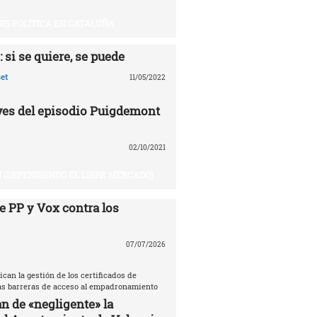
SIS POLÍTICA EN CATALUÑA
 si se quiere, se puede
et
11/05/2022
aves del episodio Puigdemont
02/10/2021
 (DEFENDIENDO EL LIBRE MERCADO)
e PP y Vox contra los
07/07/2026
ican la gestión de los certificados de
las barreras de acceso al empadronamiento
n de «negligente» la