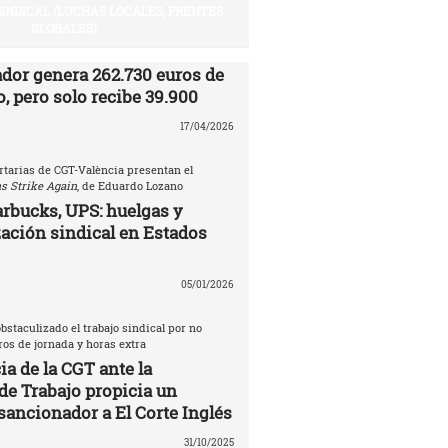
SINDICAL (LUCHAS LOCALES, FRENTES
GLOBALES)
ador genera 262.730 euros de
, pero solo recibe 39.900
17/04/2026
rtarias de CGT-València presentan el
s Strike Again
, de Eduardo Lozano
rbucks, UPS: huelgas y
ación sindical en Estados
05/01/2026
bstaculizado el trabajo sindical por no
tros de jornada y horas extra
a de la CGT ante la
de Trabajo propicia un
sancionador a El Corte Inglés
31/10/2025