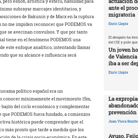
actuación d
, pero esnob, artística y estéril, habilidad para
ante el proc
ínimo subrayar marcajes identitarios, y
migratoria
posiciones de Bakunin y de Marx en la ruptura
ncias no me impiden reconocer que PODEMOS va
Enric Llopis
 que se avecinan convulsos. Y que por tanto
El abogado ha den
cial tiene en el fenómeno PODEMOS una
del CIE y pide que
sde este enfoque analítico, intentando llamar
Un joven ho
iendo que su alcance e influencia será
de Valencia
iba a ser de
Enric Llopis
norama político español era un
La expropia
con conocer mínimamente el movimiento 15m,
abandonado
le bajón del ciclo económico y complementar
prevención 
s de que PODEMOS fuera fundado, a comienzos
ectiva histórica puede comprender que el
Juan Viera Beníte
lco más pronto que tarde a medida que los
Ayuso, Feijo
ción de la crisis socio-económica. En este