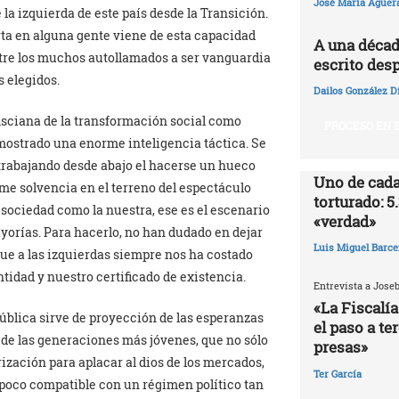
José María Agüer
 la izquierda de este país desde la Transición.
ta en alguna gente viene de esta capacidad
A una décad
tre los muchos autollamados a ser vanguardia
escrito desp
s elegidos.
Dailos González D
msciana de la transformación social como
PROCESO EN E
mostrado una enorme inteligencia táctica. Se
trabajando desde abajo el hacerse un hueco
Uno de cada
me solvencia en el terreno del espectáculo
torturado: 5
sociedad como la nuestra, ese es el escenario
«verdad»
ayorías. Para hacerlo, no han dudado en dejar
Luis Miguel Barce
que a las izquierdas siempre nos ha costado
idad y nuestro certificado de existencia.
Entrevista a Jose
«La Fiscalía
ública sirve de proyección de las esperanzas
el paso a te
 de las generaciones más jóvenes, que no sólo
presas»
rización para aplacar al dios de los mercados,
Ter García
 poco compatible con un régimen político tan