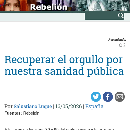
Skip
INICIO
to
Avanzada
content
Recomiendo:
2
Recuperar el orgullo por
nuestra sanidad pública
Por
|
16/05/2026
|
España
Salustiano Luque
Fuentes:
Rebelión
A lo largo de los años 80 y 90 del siglo pasado y la primera