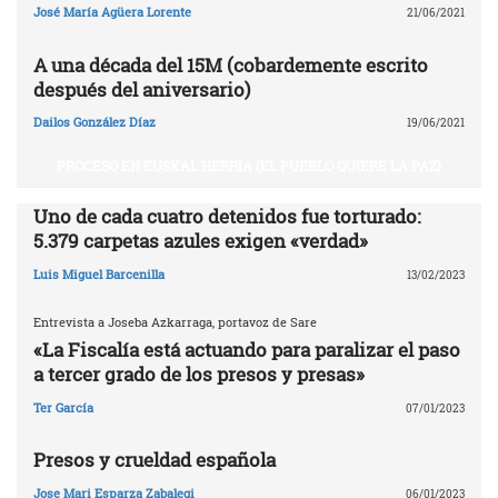
José María Agüera Lorente
21/06/2021
A una década del 15M (cobardemente escrito
después del aniversario)
Dailos González Díaz
19/06/2021
PROCESO EN EUSKAL HERRIA (EL PUEBLO QUIERE LA PAZ)
Uno de cada cuatro detenidos fue torturado:
5.379 carpetas azules exigen «verdad»
Luis Miguel Barcenilla
13/02/2023
Entrevista a Joseba Azkarraga, portavoz de Sare
«La Fiscalía está actuando para paralizar el paso
a tercer grado de los presos y presas»
Ter García
07/01/2023
Presos y crueldad española
Jose Mari Esparza Zabalegi
06/01/2023