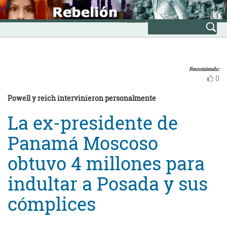
Skip
INICIO
to
Avanzada
content
Recomiendo:
0
Powell y reich intervinieron personalmente
La ex-presidente de
Panamá Moscoso
obtuvo 4 millones para
indultar a Posada y sus
cómplices