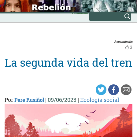
Skip
INICIO
to
Avanzada
content
Recomiendo:
3
La segunda vida del tren
Por
|
09/06/2023
|
Ecología social
Pere Rusiñol