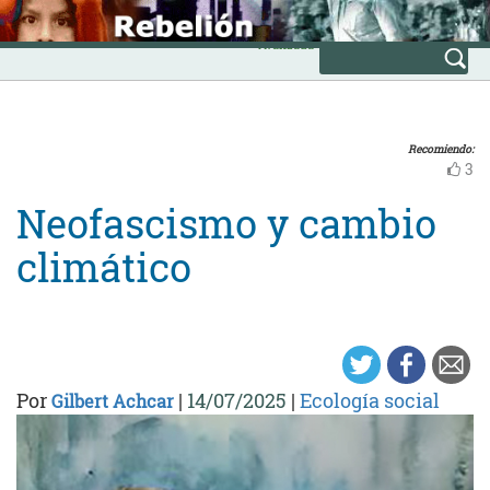
Skip
INICIO
to
Avanzada
content
Recomiendo:
3
Neofascismo y cambio
climático
Por
|
14/07/2025
|
Ecología social
Gilbert Achcar