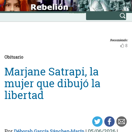
Skip
INICIO
to
Avanzada
content
Recomiendo:
8
Obituario
Marjane Satrapi, la
mujer que dibujó la
libertad
Por
|
05/06/2026
|
Déborah García Sánchez-Marín