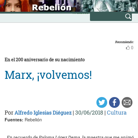
Skip
INICIO
to
Avanzada
content
Recomiendo:
0
En el 200 aniversario de su nacimiento
Marx, ¡volvemos!
Por
|
30/06/2018
|
Cultura
Alfredo Iglesias Diéguez
Fuentes:
Rebelión
En recuerdo de Paloma López Dema,
la maestra que me animó