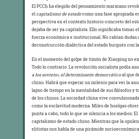
El PCCh ha elegido del pensamiento marxiano revolu
el
capitalismo de estado
como una fase apropiada en
perspectiva en el contexto historio-concreto del est
dejaba de ser ya capitalista. Ello significaba tomar 
fuerza económica e institucional. No cabían dudas a
deconstrucción dialéctica del estado burgués con l
En el momento del golpe de timón de Xiaoping no e
Todo lo contrario. La revolución socialista podía asu
a los soviets», el determinante democrático
al que d
chino. Habrá que esperar un milenio para ver la anu
lapso de tiempo en la mentalidad de sus filósofos y
de los chinos. La sociedad china vive convulsionad
como la esclavitud moderna. Miles de huelgas obrera
punta a cabo, todo lo que se silencia a los medios. E
capitalismo de estado chino. Mientras que la opule
elitistas nos habla de una pirámide socioeconómica