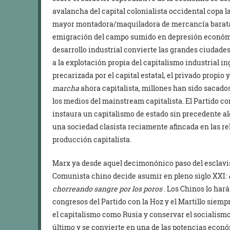
avalancha del capital colonialista occidental copa l
mayor montadora/maquiladora de mercancía barata p
emigración del campo sumido en depresión económic
desarrollo industrial convierte las grandes ciudade
a la explotación propia del capitalismo industrial i
precarizada por el capital estatal, el privado propio 
marcha
ahora capitalista, millones han sido sacado
los medios del mainstream capitalista. El Partido c
instaura un capitalismo de estado sin precedente a
una sociedad clasista reciamente afincada en las 
producción capitalista.
Marx ya desde aquel decimonónico paso del esclavism
Comunista chino decide asumir en pleno siglo XXI:
chorreando sangre por los poros
. Los Chinos lo hará
congresos del Partido con la Hoz y el Martillo siemp
el capitalismo como Rusia y conservar el socialismo
último y se convierte en una de las potencias econó