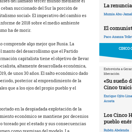
países del llamado tercer mundo mediante el
La renuncia
 ceban succionado del Sur la porción de
Mumia Abu-Jamal
talismo social». El imperativo del cambio es
informe de 2018 sobre el medio ambiente
El comunist
ismo ha de morir.
Paco Azanza Telle
lo comprende algo mejor que Rusia. La
CINCO 
el manto del desarrollismo que el Partido
rmación capitalista tiene el objetivo de llevar
ocialista, altamente desarrollada económica,
Entrevista a Gera
2019, de unos 30 años. El salto económico dado
liberación
«Su sueño d
 periodo, posterior al emprendimiento de la
Cinco traic
les que a los ojos del propio pueblo y el
Enrique Ojito Lin
Acosta
ortado en la despiadada explotación de la
Los Cinco H
ecimiento económico se mantiene por decenios
pueblo enér
ro toreado por el estado y sus consecuencias
Rubén Abelenda
asumen como premisas del modelo. La