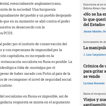
cidental, esencialmente angloamericano,
Entrevista al ex-v
Bolivia Álvaro Gar
sista de la sociedad. Una burguesía
«No se ha e
originalmente del pueblo y un pueblo despojado
lo que quer
do que en su momento se alzó contra el poder
del Estado»
 muestra su desacuerdo con la
Jaume Montés
,
Ge
ora PCUS.
Instrumento de de
al poder por el instinto de conservación del
La manipula
do y con esperanzas de impunidad por la
J. Luis Carpintero
ión capitalista, es increpado en la
 restauración socialista en Rusa es posible. La
Crónica de 
ideológica tilda de «nostalgia por el
para gritar 
 pesar de haber sacado con Putin al país de la
se vende
os de recomponer el nivel de seguridad social
Luciana Rosende
cialista
.
Hasta el vicepresi
del socialismo en Rusia es imposible, así de
Viejos y nu
lapidaria respuesta se monta en el argumento
«antisemit