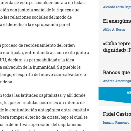
quierda de estirpe socialdemócrata en todas
Aleardo Laría Rajn
ición con justicia social de la riqueza que
o las relaciones sociales del modo de
El energúme
a el derecho a la expropiación por el
Atilio A. Boron
.
«Cuba repres
 un proceso de reordenamiento del orden
dignidad»: 
 multipolar, enfrentando así con éxito junto a
EUU, declara su permeabilidad a la idea
 la salvación de la humanidad. Su pueblo le
Bancos que 
argo, el espíritu del nuevo «zar-salvador» lo
Andrea Amantegui
ondena.
AB
 todas las latitudes capitalistas, y allí donde
 lo que en realidad ocurre es un intento de
 de la contradicción antagónica entre capital y
Fidel Castro
berá romper el techo de cristal bajo el cual se
Ignacio Ramonet
a la definitiva superación del capitalismo.