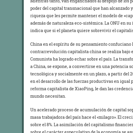
Mientras tanto, van enganchados al despojo de los 
poder del capital transnacional que han alcanzado y
riqueza que les permite mantener el modelo de «capi
además de naturaleza eco-sistémica. La ONU en su 
indica que si el planeta quiere sobrevivir el capital
China en el espíritu de su pensamiento confuciano 
contrarrevolución capitalista china se realiza bajo 
Comunista ha logrado echar sobre el país. La transfo
a China, se expone, a convertirse en una potencia s
tecnológica y socialmente en un plazo, a partir del 
en el desarrollo de las fuerzas productivas en igual
reforma capitalista de XiaoPing, le dan las credencia
mundo necesitan.
Un acelerado proceso de acumulación de capital sop
masa trabajadora del país hace el «milagro». El cr
sobre el 8%. La asimilación del capitalismo financie
sobre el carácter especulativo de la economía se 