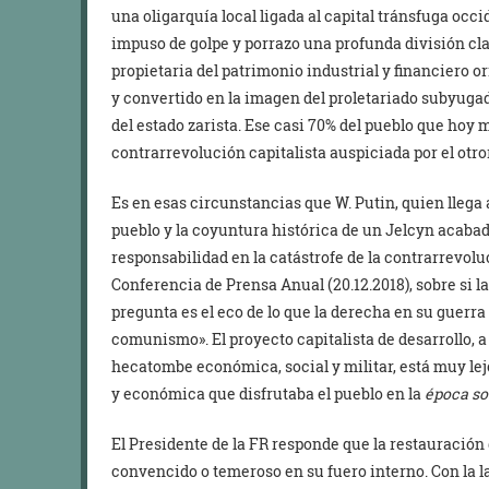
una oligarquía local ligada al capital tránsfuga oc
impuso de golpe y porrazo una profunda división cla
propietaria del patrimonio industrial y financiero 
y convertido en la imagen del proletariado subyuga
del estado zarista. Ese casi 70% del pueblo que hoy
contrarrevolución capitalista auspiciada por el otr
Es en esas circunstancias que W. Putin, quien llega 
pueblo y la coyuntura histórica de un Jelcyn acaba
responsabilidad en la catástrofe de la contrarrevoluc
Conferencia de Prensa Anual (20.12.2018), sobre si la
pregunta es el eco de lo que la derecha en su guerra 
comunismo». El proyecto capitalista de desarrollo, a
hecatombe económica, social y militar, está muy lej
y económica que disfrutaba el pueblo en la
época so
El Presidente de la FR responde que la restauración 
convencido o temeroso en su fuero interno. Con la 