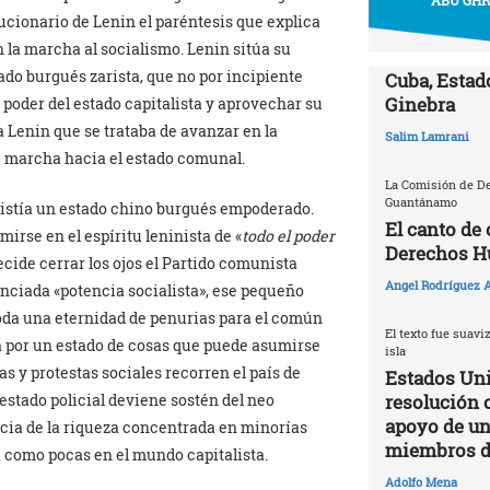
cionario de Lenin el paréntesis que explica
 la marcha al socialismo. Lenin sitúa su
ado burgués zarista, que no por incipiente
Cuba, Estado
Ginebra
el poder del estado capitalista y aprovechar su
 Lenin que se trataba de avanzar en la
Salim Lamrani
a marcha hacia el estado comunal.
La Comisión de D
Guantánamo
xistía un estado chino burgués empoderado.
El canto de
mirse en el espíritu leninista de «
t
o
do el poder
Derechos 
ecide cerrar los ojos el Partido comunista
Angel Rodríguez A
nciada «potencia socialista», ese pequeño
 toda una eternidad de penurias para el común
El texto fue suavi
a por un estado de cosas que puede asumirse
isla
s y protestas sociales recorren el país de
Estados Uni
resolución 
l estado policial deviene sostén del neo
apoyo de un 
ncia de la riqueza concentrada en minorías
miembros d
 como pocas en el mundo capitalista.
Adolfo Mena