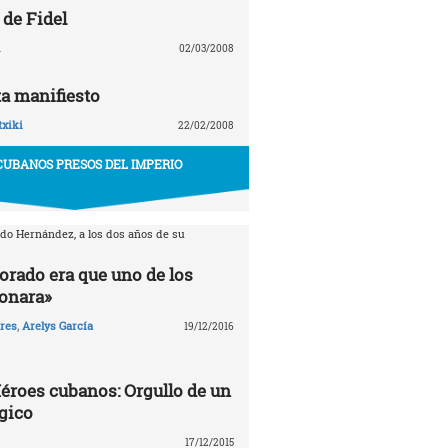
 de Fidel
02/03/2008
a manifiesto
txiki
22/02/2008
CUBANOS PRESOS DEL IMPERIO
rdo Hernández, a los dos años de su
orado era que uno de los
ionara»
ares
,
Arelys García
19/12/2016
éroes cubanos: Orgullo de un
gico
17/12/2015