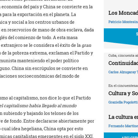
a economía del país y China se convierte en la
Los Moncadi
ara la exportación en el planeta. La
a y social a los centros urbanos de
Patricio Montesin
s en reservorios de mano de obra esclava, dada
nglés del comienzo de todo. A esta masa
y extranjero se le considera el éxito de la
gran
s de la pobreza extrema, exclaman el Partido y
Cuba, cincuenta 
omunista manteniendo el poder político
Continuidad
lguno. China sin escrúpulos se convierte en
Carlos Alzugaray 
relaciones socioeconómicas del modo de
En el cincuentena
Cultura y S
o al capitalismo, nos dice lo que el Partido
Graziella Pogolotti
el capitalismo había llegado al mundo
n subiendo y bajando los telones de los
La cultura 
re de fondo. Entre declararse abiertamente por
Fernando Martíne
 cual idea hegeliana, China opta por esto
micas capitalistas emergentes en el siglo XXI.
ABU GHR