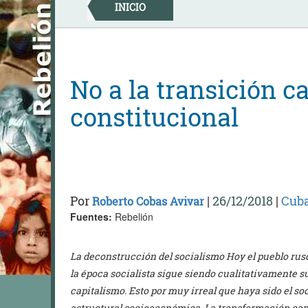
Skip
INICIO
to
content
No a la transición ca
constitucional
Por
|
26/12/2018
|
Cub
Roberto Cobas Avivar
Fuentes:
Rebelión
La deconstrucción del socialismo Hoy el pueblo ru
la época socialista sigue siendo cualitativamente sup
capitalismo. Esto por muy irreal que haya sido el s
estructural socioeconómica. La transformación capit