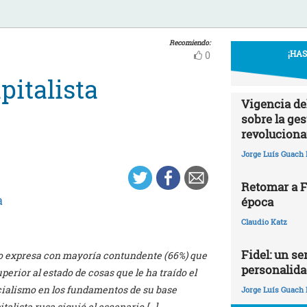
Recomiendo:
¡HA
0
pitalista
Vigencia de
sobre la ges
revoluciona
Jorge Luís Guach 
Retomar a Fi
a
época
Claudio Katz
Fidel: un ser
so expresa con mayoría contundente (66%) que
personalida
erior al estado de cosas que le ha traído el
ocialismo en los fundamentos de su base
Jorge Luís Guach 
alista rusa siguió el escenario […]