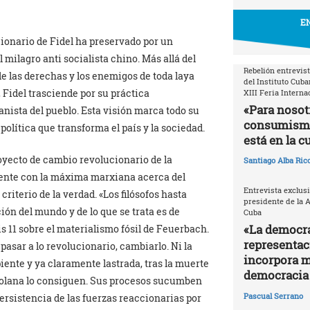
EN
ionario de Fidel ha preservado por un
 milagro anti socialista chino. Más allá del
Rebelión entrevist
e las derechas y los enemigos de toda laya
del Instituto Cuba
, Fidel trasciende por su práctica
XIII Feria Interna
«Para nosotr
ista del pueblo. Esta visión marca todo su
consumismo 
política que transforma el país y la sociedad.
está en la c
oyecto de cambio revolucionario de la
Santiago Alba Ric
uente con la máxima marxiana acerca del
Entrevista exclusi
criterio de la verdad. «Los filósofos hasta
presidente de la 
ión del mundo y de lo que se trata es de
Cuba
«La democra
 11 sobre el materialismo fósil de Feuerbach.
representac
 pasar a lo revolucionario, cambiarlo. Ni la
incorpora m
ipiente y ya claramente lastrada, tras la muerte
democracia 
ezolana lo consiguen. Sus procesos sucumben
Pascual Serrano
ersistencia de las fuerzas reaccionarias por