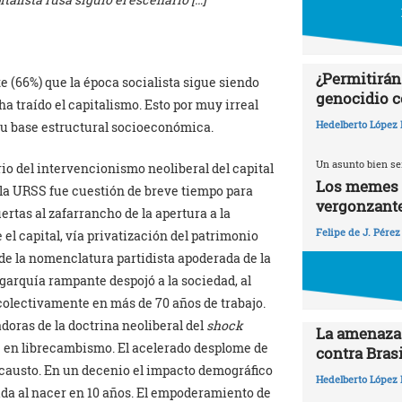
¿Permitirán
 (66%) que la época socialista sigue siendo
genocidio c
ha traído el capitalismo. Esto por muy irreal
Hedelberto López 
su base estructural socioeconómica.
Un asunto bien se
io del intervencionismo neoliberal del capital
Los memes y
a URSS fue cuestión de breve tiempo para
vergonzant
rtas al zafarrancho de la apertura a la
Felipe de J. Pérez
el capital, vía privatización del patrimonio
de la nomenclatura partidista apoderada de la
garquía rampante despojó a la sociedad, al
colectivamente en más de 70 años de trabajo.
doras de la doctrina neoliberal del
shock
La amenaza 
se en librecambismo. El acelerado desplome de
contra Brasi
locausto. En un decenio el impacto demográfico
Hedelberto López 
vida al nacer en 10 años. El empoderamiento de