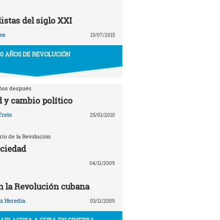
stas del siglo XXI
os
13/07/2015
50 AÑOS DE REVOLUCIÓN
años después
 y cambio político
Treto
25/01/2010
rio de la Revolución
ociedad
04/11/2009
en la Revolución cubana
z Heredia
03/11/2009
AIB ACUSA A CUBA EN GINEBRA