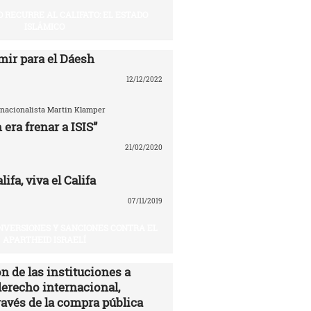
O RECURRE AL CALIFATO: EL ESTADO
ISLÁMICO
mir para el Dáesh
12/12/2022
ernacionalista Martin Klamper
 era frenar a ISIS”
21/02/2020
ifa, viva el Califa
07/11/2019
INVERSIONES Y SANCIONES CONTRA EL
APARTHEID ISRAELÍ
n de las instituciones a
derecho internacional,
ravés de la compra pública