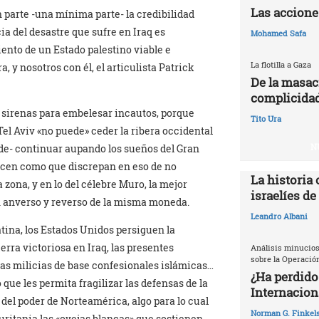
Las accione
 parte -una mínima parte- la credibilidad
a del desastre que sufre en Iraq es
Mohamed Safa
ento de un Estado palestino viable e
La flotilla a Gaza
, y nosotros con él, el articulista Patrick
De la masac
complicidad
de sirenas para embelesar incautos, porque
Tito Ura
el Aviv «no puede» ceder la ribera occidental
N
nde- continuar aupando los sueños del Gran
 hacen como que discrepan en eso de no
La historia 
 zona, y en lo del célebre Muro, la mejor
israelíes de
 anverso y reverso de la misma moneda.
Leandro Albani
tina, los Estados Unidos persiguen la
rra victoriosa en Iraq, las presentes
Análisis minucios
sobre la Operació
 las milicias de base confesionales islámicas…
¿Ha perdido
que les permita fragilizar las defensas de la
Internacion
del poder de Norteamérica, algo para lo cual
Norman G. Finkels
uritania las «ovejas blancas» que sostienen