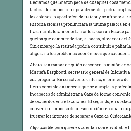
Decíamos que Sharon peca de cualquier cosa menos
táctica -lo conoce inmejorablemente- podría implic
los colonos lo apostrofen de traidor y se afronte el 
Historia sionista pronunciará la última palabra en 
trazar unilateralmente la frontera con un Estado pa
guetos que comprenderían, si acaso, alrededor del 40
Sin embargo, la retirada podría contribuir a paliar la
aligeraría los problemas económicos que sacuden a 
Ahora, ¿en manos de quién descansa la misión de con
Mustafá Barghouti, secretario general de Iniciativ
esa pregunta. En su solvente criterio, el primero de 
tierra consiste en impedir que se cumpla la profecí
incapaces de administrar a Gaza de forma convenien
desacuerdos entre facciones. El segundo, en obstacul
convertir el proceso de «desconexión» en una reorga
frustrar los intentos de separar a Gaza de Cisjordani
Algo posible para quienes cuentan con envidiable tra