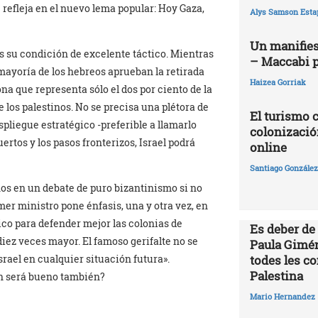
 refleja en el nuevo lema popular: Hoy Gaza,
Alys Samson Esta
Un manifies
es su condición de excelente táctico. Mientras
– Maccabi 
 mayoría de los hebreos aprueban la retirada
Haizea Gorriak
 que representa sólo el dos por ciento de la
e los palestinos. No se precisa una plétora de
El turismo 
pliegue estratégico -preferible a llamarlo
colonizació
uertos y los pasos fronterizos, Israel podrá
online
Santiago González 
anos en un debate de puro bizantinismo si no
mer ministro pone énfasis, una y otra vez, en
ico para defender mejor las colonias de
Es deber de
diez veces mayor. El famoso gerifalte no se
Paula Gimén
todes les c
srael en cualquier situación futura».
Palestina
n será bueno también?
Mario Hernandez