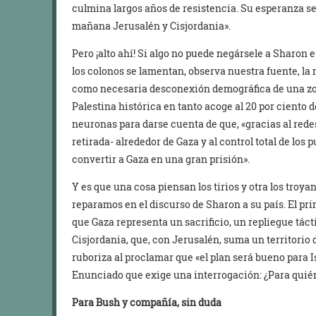
culmina largos años de resistencia. Su esperanza se
mañana Jerusalén y Cisjordania».
Pero ¡alto ahí! Si algo no puede negársele a Sharon 
los colonos se lamentan, observa nuestra fuente, la
como necesaria desconexión demográfica de una zona
Palestina histórica en tanto acoge al 20 por ciento d
neuronas para darse cuenta de que, «gracias al redes
retirada- alrededor de Gaza y al control total de los p
convertir a Gaza en una gran prisión».
Y es que una cosa piensan los tirios y otra los troy
reparamos en el discurso de Sharon a su país. El pri
que Gaza representa un sacrificio, un repliegue táct
Cisjordania, que, con Jerusalén, suma un territorio 
ruboriza al proclamar que «el plan será bueno para I
Enunciado que exige una interrogación: ¿Para quié
Para Bush y compañía, sin duda