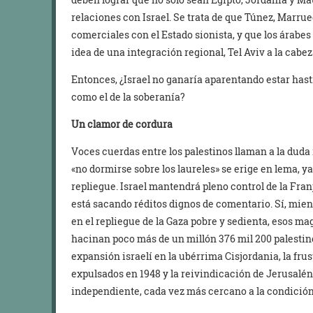
relaciones con Israel. Se trata de que Túnez, Marru
comerciales con el Estado sionista, y que los árabe
idea de una integración regional, Tel Aviv a la cabez
Entonces, ¿Israel no ganaría aparentando estar has
como el de la soberanía?
Un clamor de cordura
Voces cuerdas entre los palestinos llaman a la duda
«no dormirse sobre los laureles» se erige en lema, y
repliegue. Israel mantendrá pleno control de la Fran
está sacando réditos dignos de comentario. Sí, mie
en el repliegue de la Gaza pobre y sedienta, esos m
hacinan poco más de un millón 376 mil 200 palestino
expansión israelí en la ubérrima Cisjordania, la frus
expulsados en 1948 y la reivindicación de Jerusalén
independiente, cada vez más cercano a la condición