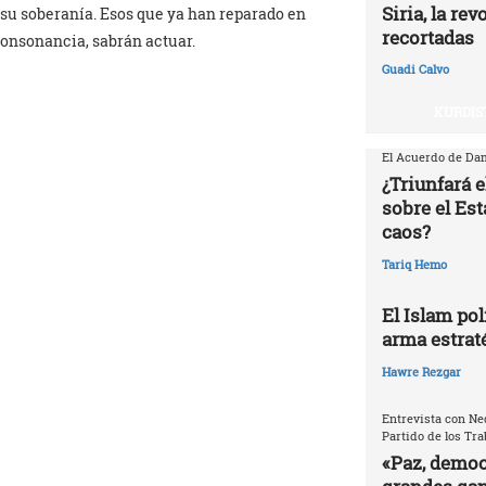
Siria, la re
 su soberanía. Esos que ya han reparado en
recortadas
consonancia, sabrán actuar.
Guadi Calvo
KURDIS
El Acuerdo de Dam
¿Triunfará e
sobre el Est
caos?
Tariq Hemo
El Islam pol
arma estrat
Hawre Rezgar
Entrevista con Ne
Partido de los Tr
«Paz, democr