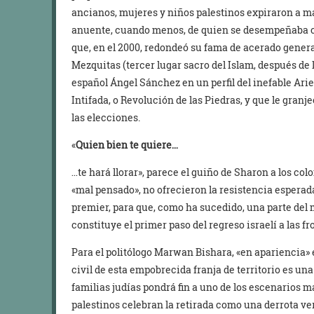
ancianos, mujeres y niños palestinos expiraron a ma
anuente, cuando menos, de quien se desempeñaba c
que, en el 2000, redondeó su fama de acerado general
Mezquitas (tercer lugar sacro del Islam, después de
español Ángel Sánchez en un perfil del inefable Arie
Intifada, o Revolución de las Piedras, y que le granjeó
las elecciones.
«
Quien bien te quiere…
…te hará llorar», parece el guiño de Sharon a los col
«mal pensado», no ofrecieron la resistencia espera
premier, para que, como ha sucedido, una parte del
constituye el primer paso del regreso israelí a las fr
Para el politólogo Marwan Bishara, «en apariencia» e
civil de esta empobrecida franja de territorio es un
familias judías pondrá fin a uno de los escenarios má
palestinos celebran la retirada como una derrota ve