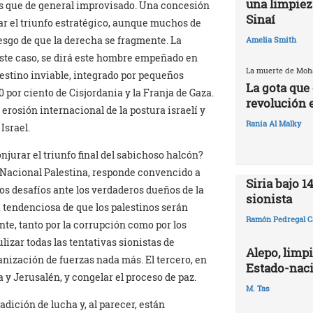
una limpiez
 que de general improvisado. Una concesión
Sinaí
ar el triunfo estratégico, aunque muchos de
riesgo de que la derecha se fragmente. La
Amelia Smith
este caso, se dirá este hombre empeñado en
La muerte de Mo
lestino inviable, integrado por pequeños
La gota que 
 por ciento de Cisjordania y la Franja de Gaza.
revolución 
 erosión internacional de la postura israelí y
Rania Al Malky
Israel.
jurar el triunfo final del sabichoso halcón?
a Nacional Palestina, responde convencido a
Siria bajo 1
los desafíos ante los verdaderos dueños de la
sionista
a tendenciosa de que los palestinos serán
Ramón Pedregal C
te, tanto por la corrupción como por los
izar todas las tentativas sionistas de
Alepo, limpi
nización de fuerzas nada más. El tercero, en
Estado-naci
a y Jerusalén, y congelar el proceso de paz.
M. Tas
dición de lucha y, al parecer, están