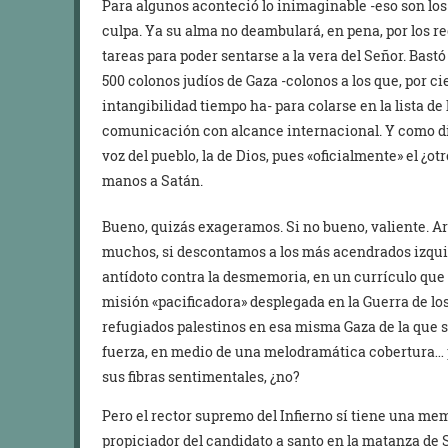
Para algunos aconteció lo inimaginable -eso son los
culpa. Ya su alma no deambulará, en pena, por los r
tareas para poder sentarse a la vera del Señor. Bastó
500 colonos judíos de Gaza -colonos a los que, por ci
intangibilidad tiempo ha- para colarse en la lista de
comunicación con alcance internacional. Y como diz
voz del pueblo, la de Dios, pues «oficialmente» el ¿ot
manos a Satán.
Bueno, quizás exageramos. Si no bueno, valiente. Ar
muchos, si descontamos a los más acendrados izquierd
antídoto contra la desmemoria, en un currículo que 
misión «pacificadora» desplegada en la Guerra de los
refugiados palestinos en esa misma Gaza de la que 
fuerza, en medio de una melodramática cobertura… 
sus fibras sentimentales, ¿no?
Pero el rector supremo del Infierno sí tiene una me
propiciador del candidato a santo en la matanza de 