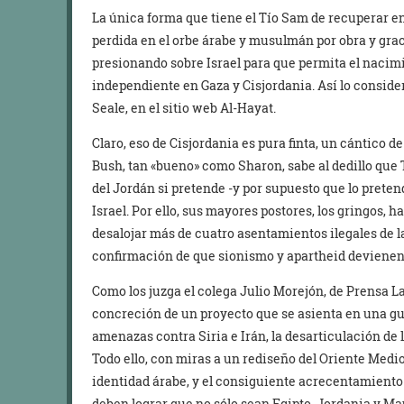
La única forma que tiene el Tío Sam de recuperar en
perdida en el orbe árabe y musulmán por obra y graci
presionando sobre Israel para que permita el nacimi
independiente en Gaza y Cisjordania. Así lo considera
Seale, en el sitio web Al-Hayat.
Claro, eso de Cisjordania es pura finta, un cántico 
Bush, tan «bueno» como Sharon, sabe al dedillo que T
del Jordán si pretende -y por supuesto que lo prete
Israel. Por ello, sus mayores postores, los gringos,
desalojar más de cuatro asentamientos ilegales de la
confirmación de que sionismo y apartheid devienen
Como los juzga el colega Julio Morejón, de Prensa La
concreción de un proyecto que se asienta en una gue
amenazas contra Siria e Irán, la desarticulación de
Todo ello, con miras a un rediseño del Oriente Medio 
identidad árabe, y el consiguiente acrecentamiento 
deben lograr que no sólo sean Egipto, Jordania y Ma