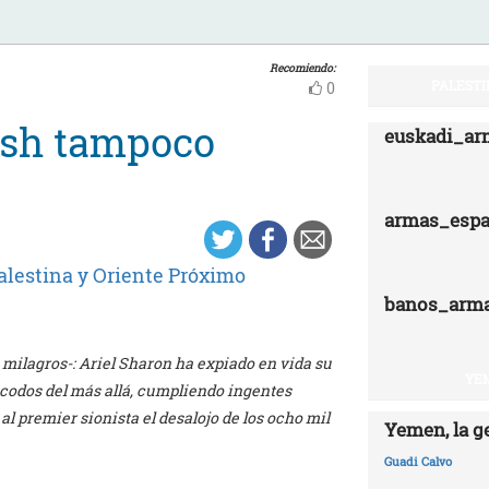
Recomiendo:
PALESTI
0
ush tampoco
euskadi_ar
armas_esp
alestina y Oriente Próximo
banos_arm
 milagros-: Ariel Sharon ha expiado en vida su
YEM
ecodos del más allá, cumpliendo ingentes
 al premier sionista el desalojo de los ocho mil
Yemen, la g
Guadi Calvo