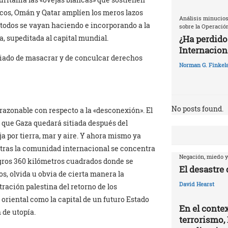
ecos, Omán y Qatar amplíen los meros lazos
Análisis minucios
s todos se vayan haciendo e incorporando a la
sobre la Operació
¿Ha perdido
a, supeditada al capital mundial.
Internaciona
tiado de masacrar y de conculcar derechos
Norman G. Finkels
No posts found.
 razonable con respecto a la «desconexión». El
a que Gaza quedará sitiada después del
ja por tierra, mar y aire. Y ahora mismo ya
ntras la comunidad internacional se concentra
Negación, miedo y
agros 360 kilómetros cuadrados donde se
El desastre
s, olvida u obvia de cierta manera la
David Hearst
tración palestina del retorno de los
 oriental como la capital de un futuro Estado
En el contex
 de utopía.
terrorismo, 