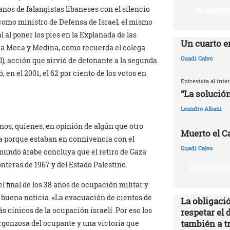
nos de falangistas libaneses con el silencio
EL IMPERI
omo ministro de Defensa de Israel, el mismo
 al poner los pies en la Explanada de las
Un cuarto e
 la Meca y Medina, como recuerda el colega
Guadi Calvo
l), acción que sirvió de detonante a la segunda
, en el 2001, el 62 por ciento de los votos en
Entrevista al int
“La solución
Leandro Albani
onos, quienes, en opinión de algún que otro
Muerto el Cal
da porque estaban en connivencia con el
Guadi Calvo
 mundo árabe concluya que el retiro de Gaza
onteras de 1967 y del Estado Palestino.
BOICOT, DES
l final de los 38 años de ocupación militar y
a buena noticia. «La evacuación de cientos de
La obligació
s cínicos de la ocupación israelí. Por eso los
respetar el 
también a t
rgonzosa del ocupante y una victoria que