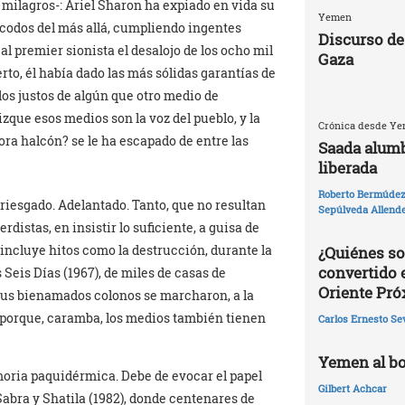
 milagros-: Ariel Sharon ha expiado en vida su
Yemen
ecodos del más allá, cumpliendo ingentes
Discurso de
 al premier sionista el desalojo de los ocho mil
Gaza
erto, él había dado las más sólidas garantías de
 los justos de algún que otro medio de
que esos medios son la voz del pueblo, y la
Crónica desde Yem
rora halcón? se le ha escapado de entre las
Saada alumb
liberada
Roberto Bermúdez 
riesgado. Adelantado. Tanto, que no resultan
Sepúlveda Allend
istas, en insistir lo suficiente, a guisa de
incluye hitos como la destrucción, durante la
¿Quiénes so
convertido 
 Seis Días (1967), de miles de casas de
Oriente Pr
sus bienamados colonos se marcharon, a la
porque, caramba, los medios también tienen
Carlos Ernesto Se
Yemen al bo
moria paquidérmica. Debe de evocar el papel
Gilbert Achcar
Sabra y Shatila (1982), donde centenares de