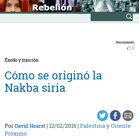
Skip
INICIO
to
Avanzada
content
Recomiendo:
0
Éxodo y traición
Cómo se originó la
Nakba siria
Por
|
12/02/2016
|
Palestina y Oriente
David Hearst
Próximo