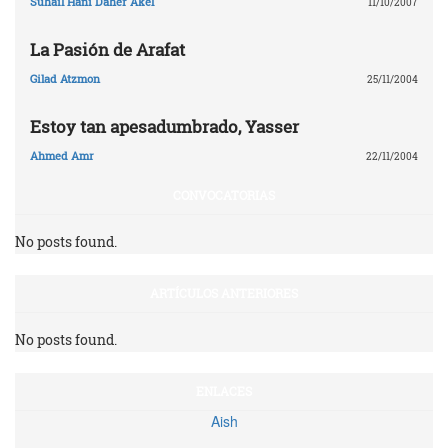
Suhail Hani Daher Akel
11/10/2007
La Pasión de Arafat
Gilad Atzmon
25/11/2004
Estoy tan apesadumbrado, Yasser
Ahmed Amr
22/11/2004
CONVOCATORIAS
No posts found.
ARTÍCULOS ANTERIORES
No posts found.
ENLACES
Aish