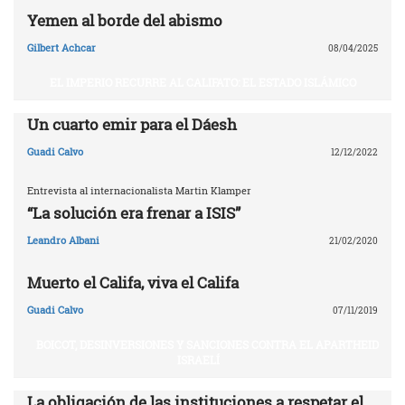
Yemen al borde del abismo
Gilbert Achcar
08/04/2025
EL IMPERIO RECURRE AL CALIFATO: EL ESTADO ISLÁMICO
Un cuarto emir para el Dáesh
Guadi Calvo
12/12/2022
Entrevista al internacionalista Martin Klamper
“La solución era frenar a ISIS”
Leandro Albani
21/02/2020
Muerto el Califa, viva el Califa
Guadi Calvo
07/11/2019
BOICOT, DESINVERSIONES Y SANCIONES CONTRA EL APARTHEID
ISRAELÍ
La obligación de las instituciones a respetar el