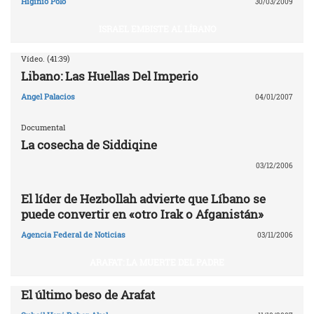
Higinio Polo
30/03/2009
ISRAEL EMBISTE AL LÍBANO
Vídeo. (41:39)
Libano: Las Huellas Del Imperio
Angel Palacios
04/01/2007
Documental
La cosecha de Siddiqine
03/12/2006
El líder de Hezbollah advierte que Líbano se
puede convertir en «otro Irak o Afganistán»
Agencia Federal de Noticias
03/11/2006
ARAFAT: LA MUERTE DEL PADRE
El último beso de Arafat