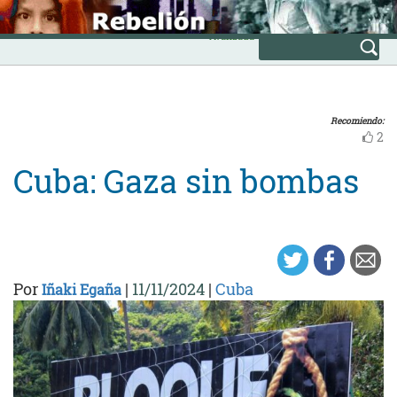
Skip
INICIO
to
Avanzada
content
Recomiendo:
2
Cuba: Gaza sin bombas
Por
|
11/11/2024
|
Cuba
Iñaki Egaña