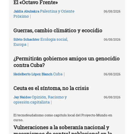
El «Octavo Frente»
Palestina y Oriente
Jaldía Abubakra
06/08/2026
|
Próximo
Guerras, cambio climático y ecocidio
Ecología social
,
Silvio Schachter
06/08/2026
|
Europa
¿Permitirán gobiernos amigos un genocidio
contra Cuba?
|
Cuba
Hedelberto López Blanch
06/08/2026
Ceuta es el síntoma, no la crisis
Opinión
,
Racismo y
Jay Naidoo
06/08/2026
|
opresión capitalista
El tecnofeudalismo como capítulo local del Proyecto-Mundo en
curso.
Vulneraciones a la soberanía nacional y
mecanismos de control poblacional en la