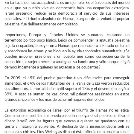
En tanto, la democracia palestina es un ejemplo. Es el único país del mundo
en el que su pueblo vive en democracia bajo una ocupación extranjera.
Israel pretendió reducir esta democracia al servicio de sus intereses
coloniales. El triunfo absoluto de Hamas, surgido de la voluntad popular
palestina, fue deliberadamente demonizado.
Inoportunos, Europa y Estados Unidos se sumaron, causando un
terremoto político poco lógico. Lejos de comprender la angustia palestina
bajo la ocupación, le exigieron a Hamas que reconociera al Estado de Israel
y abandonara las armas y se bloqueo la ayuda económica humanitaria. ¿Se
pueden imponer presiones a un pueblo que como consecuencia de la
ocupación extranjera necesita apaciguar su hambruna y sólo porque eligió
democráticamente a quienes no agradan a los ocupantes?
En 2005, el 45% del pueblo palestino tuvo dificultades para conseguir
alimentos, el 64% de los habitantes de la Franja de Gaza vieron reducidos
sus alimentos, la mortalidad infantil superó el 18% y el desempleo llegó al
39%. A esto se suman los casi cinco mil palestinos asesinados en estos
últimos cinco años y los más de ocho mil hogares demolidos.
La extorsión económica de Israel por el triunfo de Hamas no es ética.
Como no lo es prohibir la moneda palestina, obligando al pueblo a utilizar el
dinero israelí, con las figuras que evocan a quienes se quedaron con su
tierra y mataron a su gente. Al desborde de la insensibilidad israelí se
suman sus chistes. Dov Weissglas disparó éste: «Será como una cita con el