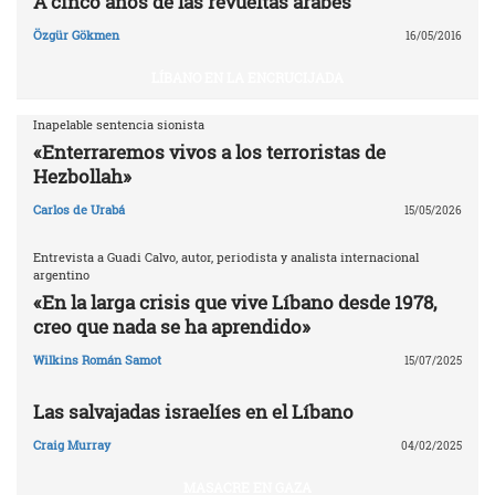
A cinco años de las revueltas árabes
Özgür Gökmen
16/05/2016
LÍBANO EN LA ENCRUCIJADA
Inapelable sentencia sionista
«Enterraremos vivos a los terroristas de
Hezbollah»
Carlos de Urabá
15/05/2026
Entrevista a Guadi Calvo, autor, periodista y analista internacional
argentino
«En la larga crisis que vive Líbano desde 1978,
creo que nada se ha aprendido»
Wilkins Román Samot
15/07/2025
Las salvajadas israelíes en el Líbano
Craig Murray
04/02/2025
MASACRE EN GAZA