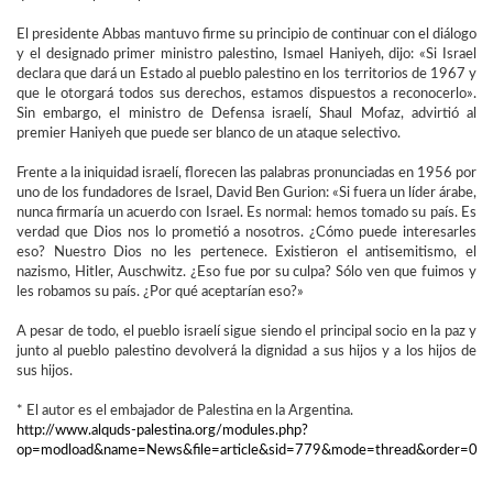
El presidente Abbas mantuvo firme su principio de continuar con el diálogo
y el designado primer ministro palestino, Ismael Haniyeh, dijo: «Si Israel
declara que dará un Estado al pueblo palestino en los territorios de 1967 y
que le otorgará todos sus derechos, estamos dispuestos a reconocerlo».
Sin embargo, el ministro de Defensa israelí, Shaul Mofaz, advirtió al
premier Haniyeh que puede ser blanco de un ataque selectivo.
Frente a la iniquidad israelí, florecen las palabras pronunciadas en 1956 por
uno de los fundadores de Israel, David Ben Gurion: «Si fuera un líder árabe,
nunca firmaría un acuerdo con Israel. Es normal: hemos tomado su país. Es
verdad que Dios nos lo prometió a nosotros. ¿Cómo puede interesarles
eso? Nuestro Dios no les pertenece. Existieron el antisemitismo, el
nazismo, Hitler, Auschwitz. ¿Eso fue por su culpa? Sólo ven que fuimos y
les robamos su país. ¿Por qué aceptarían eso?»
A pesar de todo, el pueblo israelí sigue siendo el principal socio en la paz y
junto al pueblo palestino devolverá la dignidad a sus hijos y a los hijos de
sus hijos.
* El autor es el embajador de Palestina en la Argentina.
http://www.alquds-palestina.org/modules.php?
op=modload&name=News&file=article&sid=779&mode=thread&order=0