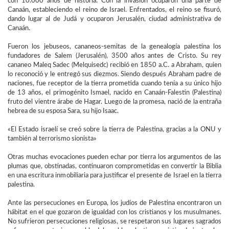
con 10.000 años de historia. Con la invasión ocuparon una parte de
Canaán, estableciendo el reino de Israel. Enfrentados, el reino se fisuró,
dando lugar al de Judá y ocuparon Jerusalén, ciudad administrativa de
Canaán.
Fueron los jebuseos, cananeos-semitas de la genealogía palestina los
fundadores de Salem (Jerusalén), 3500 años antes de Cristo. Su rey
cananeo Maleq Sadec (Melquisedc) recibió en 1850 a.C. a Abraham, quien
lo reconoció y le entregó sus diezmos. Siendo después Abraham padre de
naciones, fue receptor de la tierra prometida cuando tenía a su único hijo
de 13 años, el primogénito Ismael, nacido en Canaán-Falestin (Palestina)
fruto del vientre árabe de Hagar. Luego de la promesa, nació de la entraña
hebrea de su esposa Sara, su hijo Isaac.
«El Estado israelí se creó sobre la tierra de Palestina, gracias a la ONU y
también al terrorismo sionista»
Otras muchas evocaciones pueden echar por tierra los argumentos de las
plumas que, obstinadas, continuaron comprometidas en convertir la Biblia
en una escritura inmobiliaria para justificar el presente de Israel en la tierra
palestina.
Ante las persecuciones en Europa, los judíos de Palestina encontraron un
hábitat en el que gozaron de igualdad con los cristianos y los musulmanes.
No sufrieron persecuciones religiosas, se respetaron sus lugares sagrados