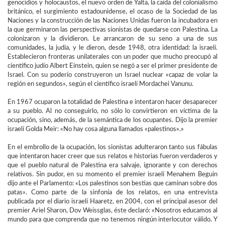
genocidios y holocaustos, el nuevo orden de Yalta, la caída del colonialismo
británico, el surgimiento estadounidense, el ocaso de la Sociedad de las
Naciones y la construcción de las Naciones Unidas fueron la incubadora en
la que germinaron las perspectivas sionistas de quedarse con Palestina. La
colonizaron y la dividieron. Le arrancaron de su seno a una de sus
comunidades, la judía, y le dieron, desde 1948, otra identidad: la israelí.
Establecieron fronteras unilaterales con un poder que mucho preocupó al
científico judío Albert Einstein, quien se negó a ser el primer presidente de
Israel. Con su poderío construyeron un Israel nuclear «capaz de volar la
región en segundos», según el científico israelí Mordachei Vanunu.
En 1967 ocuparon la totalidad de Palestina e intentaron hacer desaparecer
a su pueblo. Al no conseguirlo, no sólo lo convirtieron en víctima de la
ocupación, sino, además, de la semántica de los ocupantes. Dijo la premier
israelí Golda Meir: «No hay cosa alguna llamados «palestinos».»
En el embrollo de la ocupación, los sionistas adulteraron tanto sus fábulas
que intentaron hacer creer que sus relatos e historias fueron verdaderos y
que el pueblo natural de Palestina era salvaje, ignorante y con derechos
relativos. Sin pudor, en su momento el premier israelí Menahem Beguin
dijo ante el Parlamento: «Los palestinos son bestias que caminan sobre dos
patas». Como parte de la sinfonía de los relatos, en una entrevista
publicada por el diario israelí Haaretz, en 2004, con el principal asesor del
premier Ariel Sharon, Dov Weissglas, éste declaró: «Nosotros educamos al
mundo para que comprenda que no tenemos ningún interlocutor válido. Y