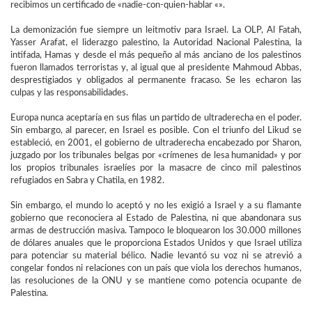
recibimos un certificado de «nadie-con-quien-hablar «».
La demonización fue siempre un leitmotiv para Israel. La OLP, Al Fatah,
Yasser Arafat, el liderazgo palestino, la Autoridad Nacional Palestina, la
intifada, Hamas y desde el más pequeño al más anciano de los palestinos
fueron llamados terroristas y, al igual que al presidente Mahmoud Abbas,
desprestigiados y obligados al permanente fracaso. Se les echaron las
culpas y las responsabilidades.
Europa nunca aceptaría en sus filas un partido de ultraderecha en el poder.
Sin embargo, al parecer, en Israel es posible. Con el triunfo del Likud se
estableció, en 2001, el gobierno de ultraderecha encabezado por Sharon,
juzgado por los tribunales belgas por «crímenes de lesa humanidad» y por
los propios tribunales israelíes por la masacre de cinco mil palestinos
refugiados en Sabra y Chatila, en 1982.
Sin embargo, el mundo lo aceptó y no les exigió a Israel y a su flamante
gobierno que reconociera al Estado de Palestina, ni que abandonara sus
armas de destrucción masiva. Tampoco le bloquearon los 30.000 millones
de dólares anuales que le proporciona Estados Unidos y que Israel utiliza
para potenciar su material bélico. Nadie levantó su voz ni se atrevió a
congelar fondos ni relaciones con un país que viola los derechos humanos,
las resoluciones de la ONU y se mantiene como potencia ocupante de
Palestina.