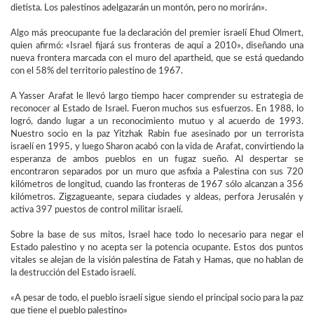
dietista. Los palestinos adelgazarán un montón, pero no morirán».
Algo más preocupante fue la declaración del premier israelí Ehud Olmert,
quien afirmó: «Israel fijará sus fronteras de aquí a 2010», diseñando una
nueva frontera marcada con el muro del apartheid, que se está quedando
con el 58% del territorio palestino de 1967.
A Yasser Arafat le llevó largo tiempo hacer comprender su estrategia de
reconocer al Estado de Israel. Fueron muchos sus esfuerzos. En 1988, lo
logró, dando lugar a un reconocimiento mutuo y al acuerdo de 1993.
Nuestro socio en la paz Yitzhak Rabin fue asesinado por un terrorista
israelí en 1995, y luego Sharon acabó con la vida de Arafat, convirtiendo la
esperanza de ambos pueblos en un fugaz sueño. Al despertar se
encontraron separados por un muro que asfixia a Palestina con sus 720
kilómetros de longitud, cuando las fronteras de 1967 sólo alcanzan a 356
kilómetros. Zigzagueante, separa ciudades y aldeas, perfora Jerusalén y
activa 397 puestos de control militar israelí.
Sobre la base de sus mitos, Israel hace todo lo necesario para negar el
Estado palestino y no acepta ser la potencia ocupante. Estos dos puntos
vitales se alejan de la visión palestina de Fatah y Hamas, que no hablan de
la destrucción del Estado israelí.
«A pesar de todo, el pueblo israelí sigue siendo el principal socio para la paz
que tiene el pueblo palestino»