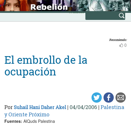
Skip
INICIO
to
Avanzada
content
Recomiendo:
0
El embrollo de la
ocupación
Por
|
04/04/2006
|
Palestina
Suhail Hani Daher Akel
y Oriente Próximo
Fuentes:
AlQuds Palestina