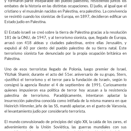
y formaron parte inseparable del pueblo palestino, resistiendo juntos los
embates de la historia en las distintas ocupaciones. El judío, al igual que el
cristiano y el musulmán nacidos en Palestina, era palestino. La convivencia
se resintió cuando los sionistas de Europa, en 1897, decidieron edificar un
Estado judío en Palestina.
El Estado israelí se creó sobre la tierra de Palestina gracias a la resolución
181 de la ONU, de 1947, y al terrorismo sionista, que, llegado de Europa,
arrasó con 418 aldeas y ciudades palestinas, entre ellas Jerusalén, y
expulsó al 60 por ciento del pueblo palestino de su tierra natal. Este
terrorismo sionista fue denunciado por la propia ocupación británica en
Palestina.
Uno de esos terroristas llegado de Polonia, luego premier de Israel,
Yitzhak Shamir, durante el acto del 51er. aniversario de su grupo, Stern,
«justificó el terrorismo y el terror para la fundación de Israel», según lo
consignó la agencia Reuter el 4 de septiembre de 1991. Curiosamente
quienes impusieron esa política de terror hoy acusan a la resistencia
palestina de terrorismo. Paradójicamente, intentaron aplastar la
insurrección palestina conocida como intifada de la misma manera en que
Heinrich Himmler, jefe de las SS, mandó aplastar, en el gueto de Varsovia,
el levantamiento judío por considerarlo terrorista.
El mundo convulsionado de principios del siglo XX, la caída de los zares, el
advenimiento de la Unión Soviética, las guerras mundiales con sus