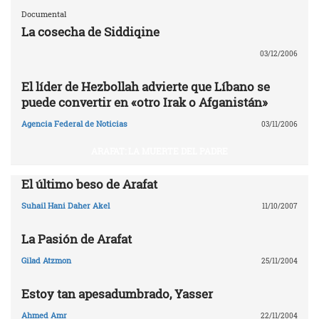
Documental
La cosecha de Siddiqine
03/12/2006
El líder de Hezbollah advierte que Líbano se
puede convertir en «otro Irak o Afganistán»
Agencia Federal de Noticias
03/11/2006
ARAFAT: LA MUERTE DEL PADRE
El último beso de Arafat
Suhail Hani Daher Akel
11/10/2007
La Pasión de Arafat
Gilad Atzmon
25/11/2004
Estoy tan apesadumbrado, Yasser
Ahmed Amr
22/11/2004