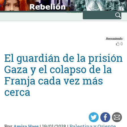
Skip
INICIO
to
Avanzada
content
Recomiendo:
0
El guardián de la prisión
Gaza y el colapso de la
Franja cada vez más
cerca
Por
|
19/01/2018
|
Palestina y Oriente
Amira Hass