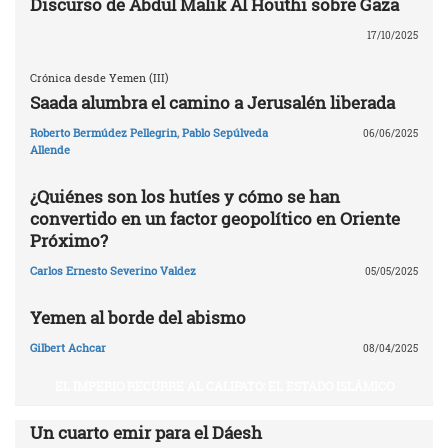
Discurso de Abdul Malik Al Houthi sobre Gaza
17/10/2025
Crónica desde Yemen (III)
Saada alumbra el camino a Jerusalén liberada
Roberto Bermúdez Pellegrin
,
Pablo Sepúlveda
06/06/2025
Allende
¿Quiénes son los hutíes y cómo se han
convertido en un factor geopolítico en Oriente
Próximo?
Carlos Ernesto Severino Valdez
05/05/2025
Yemen al borde del abismo
Gilbert Achcar
08/04/2025
EL IMPERIO RECURRE AL CALIFATO: EL ESTADO ISLÁMICO
Un cuarto emir para el Dáesh