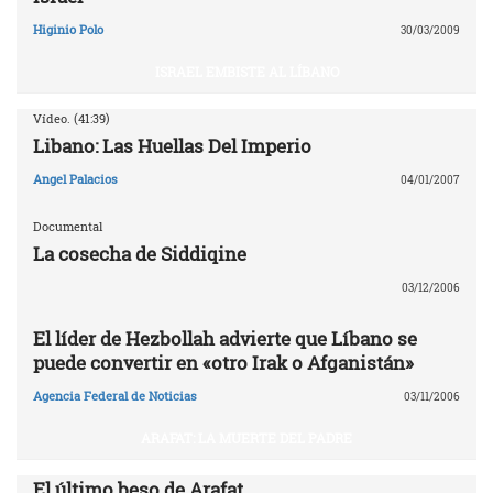
Higinio Polo
30/03/2009
ISRAEL EMBISTE AL LÍBANO
Vídeo. (41:39)
Libano: Las Huellas Del Imperio
Angel Palacios
04/01/2007
Documental
La cosecha de Siddiqine
03/12/2006
El líder de Hezbollah advierte que Líbano se
puede convertir en «otro Irak o Afganistán»
Agencia Federal de Noticias
03/11/2006
ARAFAT: LA MUERTE DEL PADRE
El último beso de Arafat