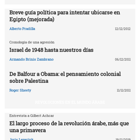
Breve guía política para intentar ubicarse en
Egipto (mejorada)
Alberto Pradilla
12/12/2012
Cronología de una agresión
Israel de 1948 hasta nuestros días
Armando Brinis Zambrano
06/12/2011
De Balfour a Obama: el pensamiento colonial
sobre Palestina
Roger Sheety
11/11/2011
REVOLUCIONES EN EL MUNDO ÁRABE
Entrevista a Gilbert Achcar
El largo proceso de la revolución árabe, más que
una primavera
Joris Leverink
19/11/2019