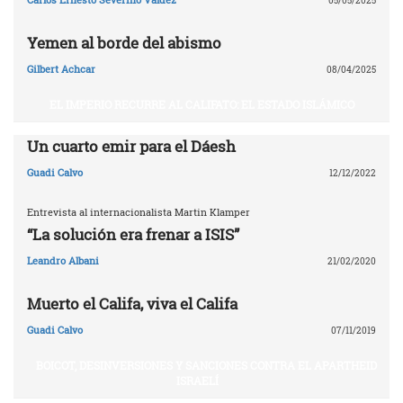
05/05/2025
Yemen al borde del abismo
Gilbert Achcar
08/04/2025
EL IMPERIO RECURRE AL CALIFATO: EL ESTADO ISLÁMICO
Un cuarto emir para el Dáesh
Guadi Calvo
12/12/2022
Entrevista al internacionalista Martin Klamper
“La solución era frenar a ISIS”
Leandro Albani
21/02/2020
Muerto el Califa, viva el Califa
Guadi Calvo
07/11/2019
BOICOT, DESINVERSIONES Y SANCIONES CONTRA EL APARTHEID
ISRAELÍ