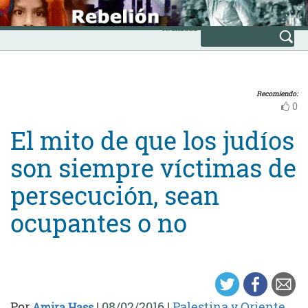
Skip
INICIO
to
Avanzada
content
Recomiendo:
0
El mito de que los judíos
son siempre víctimas de
persecución, sean
ocupantes o no
Por
|
08/02/2016
|
Palestina y Oriente
Amira Hass