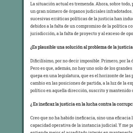
La situación actual es tremenda. Ahora, sobre todo,
un gran número de órganos judiciales infradotados. 
sucesivas erráticas políticas de la justicia han ind
debidos a la falta de un compromiso de la política co
jurisdicción, a la falta de proyecto y al exceso de o
¿Es plausible una solución al problema de la justicia
Dificilísimo, por no decir imposible. Primero, por l
Pero es que, además, no hay uno solo de los grandes
quepa en una legislatura, que es el horizonte de las 
cambio en las posiciones de partida, a la luz de la 
político en aquella dirección, suscrito y mantenido 
¿
Es ineficaz la justicia en la lucha contra la corrup
Creo que no ha habido ineficacia, sino una eficacia l
capacidad operativa de la instancia judicial. Y me p
entiende mejor el acreditado interés en mantenerl