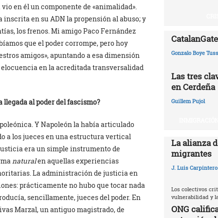
a vio en él un componente de «animalidad».
CRI
va inscrita en su ADN la propensión al abuso; y
ntías, los frenos. Mi amigo Paco Fernández
CatalanGate:
Sabíamos que el poder corrompe, pero hoy
Gonzalo Boye Tuss
estros amigos», apuntando a esa dimensión
 elocuencia en la acreditada transversalidad
Las tres cl
en Cerdeña
 llegada al poder del fascismo?
Guillem Pujol
INMIGRACIÓN
poleónica. Y Napoleón la había articulado
do a los jueces en una estructura vertical
La alianza d
 justicia era un simple instrumento de
migrantes
orma
natural
en aquellas experiencias
J. Luis Carpintero
oritarias. La administración de justicia en
ciones: prácticamente no hubo que tocar nada
Los colectivos crit
producía, sencillamente, jueces del poder. En
vulnerabilidad y 
ONG califica
Vivas Marzal, un antiguo magistrado, de