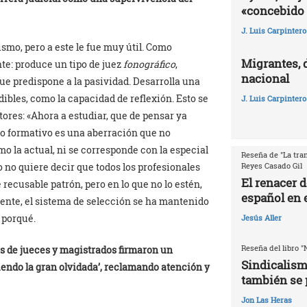
«concebido 
J. Luis Carpintero
smo, pero a este le fue muy útil. Como
Migrantes, 
te: produce un tipo de juez
fonográfico
,
nacional
ue predispone a la pasividad. Desarrolla una
ibles, como la capacidad de reflexión. Esto se
J. Luis Carpintero
tores: «Ahora a estudiar, que de pensar ya
o formativo es una aberración que no
mo la actual, ni se corresponde con la especial
Reseña de "La tran
 no quiere decir que todos los profesionales
Reyes Casado Gil
El renacer 
recusable patrón, pero en lo que no lo estén,
español en e
ente, el sistema de selección se ha mantenido
 porqué.
Jesús Aller
Reseña del libro "
es de jueces y magistrados firmaron un
Sindicalism
iendo la gran olvidada’, reclamando atención y
también se 
Jon Las Heras