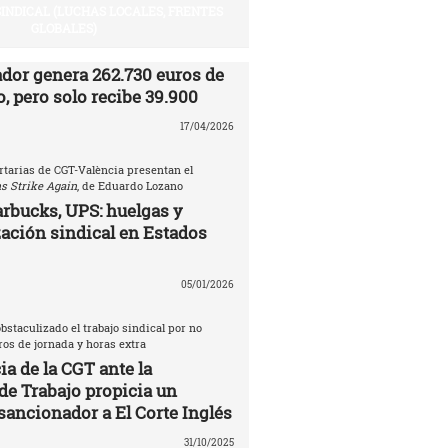
SINDICAL (LUCHAS LOCALES, FRENTES
GLOBALES)
ador genera 262.730 euros de
, pero solo recibe 39.900
17/04/2026
rtarias de CGT-València presentan el
s Strike Again
, de Eduardo Lozano
rbucks, UPS: huelgas y
ación sindical en Estados
05/01/2026
bstaculizado el trabajo sindical por no
tros de jornada y horas extra
a de la CGT ante la
de Trabajo propicia un
sancionador a El Corte Inglés
31/10/2025