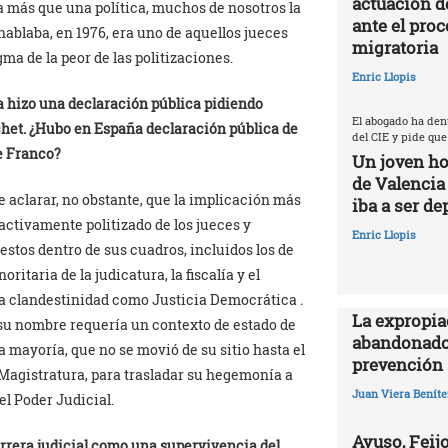
actuación d
 más que una política, muchos de nosotros la
ante el proc
ablaba, en 1976, era uno de aquellos jueces
migratoria
ma de la peor de las politizaciones.
Enric Llopis
a hizo una declaración pública pidiendo
El abogado ha den
chet. ¿Hubo en España declaración pública de
del CIE y pide que
e Franco?
Un joven ho
de Valencia
e aclarar, no obstante, que la implicación más
iba a ser de
r activamente politizado de los jueces y
Enric Llopis
uestos dentro de sus cuadros, incluidos los de
itaria de la judicatura, la fiscalía y el
n la clandestinidad como Justicia Democrática
.
La expropia
 su nombre requería un contexto de estado de
abandonado
 mayoría, que no se movió de su sitio hasta el
prevención 
Magistratura, para trasladar su hegemonía a
Juan Viera Beníte
el Poder Judicial.
Ayuso, Feijo
carrera judicial como una supervivencia del