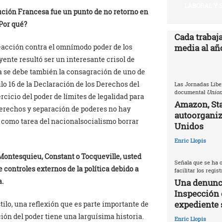
LABORAL Y 
ución Francesa fue un punto de no retorno en
¿Por qué?
Cada trabaj
eacción contra el omnímodo poder de los
media al año
yente resultó ser un interesante crisol de
la se debe también la consagración de uno de
lo 16 de la Declaración de los Derechos del
Las Jornadas Libe
documental
Union
cicio del poder de límites de legalidad para
Amazon, Sta
derechos y separación de poderes no hay
autoorganiz
 como tarea del nacionalsocialismo borrar
Unidos
Enric Llopis
 Montesquieu, Constant o Tocqueville, usted
Señala que se ha o
 controles externos de la política debido a
facilitar los regis
a.
Una denunci
Inspección 
expediente 
tilo, una reflexión que es parte importante de
ción del poder tiene una larguísima historia.
Enric Llopis