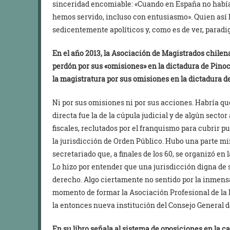
sinceridad encomiable: «Cuando en España no había
hemos servido, incluso con entusiasmo». Quien así h
sedicentemente apolíticos y, como es de ver, paradig
En el año 2013, la Asociación de Magistrados chilen
perdón por sus «omisiones» en la dictadura de Pino
la magistratura por sus omisiones en la dictadura d
Ni por sus omisiones ni por sus acciones. Habría qu
directa fue la de la cúpula judicial y de algún secto
fiscales, reclutados por el franquismo para cubrir p
la jurisdicción de Orden Público. Hubo una parte minor
secretariado que, a finales de los 60, se organizó e
Lo hizo por entender que una jurisdicción digna de
derecho. Algo ciertamente no sentido por la inmensa
momento de formar la Asociación Profesional de la 
la entonces nueva institución del Consejo General d
En su libro señala al sistema de oposiciones en la 