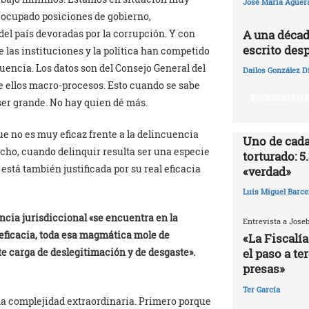
José María Agüer
n ocupado posiciones de gobierno,
A una décad
del país devoradas por la corrupción. Y con
escrito desp
e las instituciones y la política han competido
uencia. Los datos son del Consejo General del
Dailos González D
de ellos macro-procesos. Esto cuando se sabe
PROCESO EN E
 ser grande. No hay quien dé más.
que no es muy eficaz frente a la delincuencia
Uno de cada
mucho, cuando delinquir resulta ser una especie
torturado: 5
 está también justificada por su real eficacia
«verdad»
Luis Miguel Barce
ncia jurisdiccional «se encuentra en la
Entrevista a Jose
 eficacia, toda esa magmática mole de
«La Fiscalía
e carga de deslegitimación y de desgaste».
el paso a te
presas»
Ter García
una complejidad extraordinaria. Primero porque