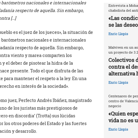
os barómetros nacionales e internacionales
Entrevista a Moh
adanía respecto de aquella. Sin embargo,
chabolista del ant
«Las condic
ntra […]
se las deseo
eblo es el juez de los jueces», la situación de
Enric Llopis
os barómetros nacionales e internacionales
adanía respecto de aquella. Sin embargo,
Malviven en un as
un proyecto de 3.
ontra viento y marea comparten los
Colectivos 
y el deber de pisotear la hidra de la
contra el de
hace presente. Todo el que disfruta de las
alternativa 
e para mantener el respeto a la ley. En una
Enric Llopis
erecho en interés de la sociedad».
Centenares de per
omo juez, Perfecto Andrés Ibáñez, magistrado
centro de Valencia
negocio
no de los juristas más prestigiosos de
«Quien espec
ro en discordia’ (Trotta) sus lúcidas
vida no es 
or los otros poderes del Estado y las fuertes
Enric Llopis
ación y desarrollo.