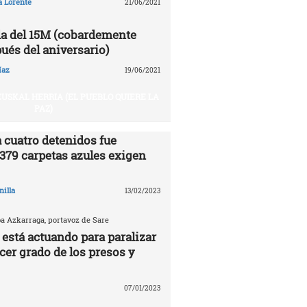
a Lorente
21/06/2021
a del 15M (cobardemente
ués del aniversario)
íaz
19/06/2021
USKAL HERRIA (EL PUEBLO QUIERE LA
PAZ)
 cuatro detenidos fue
.379 carpetas azules exigen
nilla
13/02/2023
ba Azkarraga, portavoz de Sare
 está actuando para paralizar
rcer grado de los presos y
07/01/2023