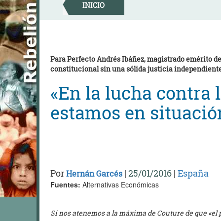
Skip
INICIO
to
content
Para Perfecto Andrés Ibáñez, magistrado emérito d
constitucional sin una sólida justicia independient
«En la lucha contra 
estamos en situación
Por
|
25/01/2016
|
España
Hernán Garcés
Fuentes:
Alternativas Económicas
Si nos atenemos a la máxima de Couture de que «el pu