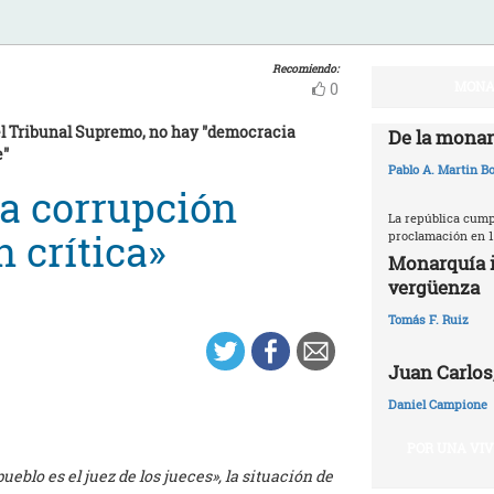
Recomiendo:
MONA
0
el Tribunal Supremo, no hay "democracia
De la monar
e"
Pablo A. Martin Bo
la corrupción
La república cumpl
 crítica»
proclamación en 1
Monarquía i
vergüenza
Tomás F. Ruiz
Juan Carlos,
Daniel Campione
POR UNA VI
eblo es el juez de los jueces», la situación de