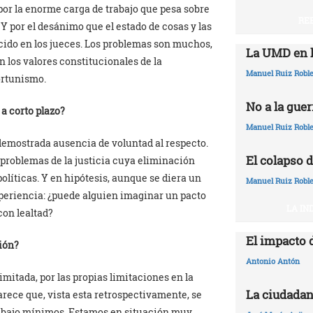
 por la enorme carga de trabajo que pesa sobre
RE
Y por el desánimo que el estado de cosas y las
ucido en los jueces. Los problemas son muchos,
La UMD en l
n los valores constitucionales de la
Manuel Ruiz Robl
portunismo.
No a la guer
 a corto plazo?
Manuel Ruiz Robl
a demostrada ausencia de voluntad al respecto.
El colapso d
 problemas de la justicia cuya eliminación
políticas. Y en hipótesis, aunque se diera un
Manuel Ruiz Robl
experiencia: ¿puede alguien imaginar un pacto
LA IN
con lealtad?
El impacto 
ción?
Antonio Antón
imitada, por las propias limitaciones en la
La ciudadan
arece que, vista esta retrospectivamente, se
a bajo mínimos. Estamos en situación muy