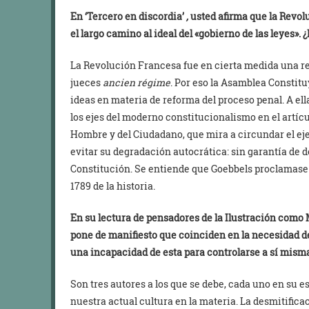
En ‘Tercero en discordia’
,
usted afirma que la Revol
el largo camino al ideal del «gobierno de las leyes». 
La Revolución Francesa fue en cierta medida una r
jueces
ancien régime
. Por eso la Asamblea Constitu
ideas en materia de reforma del proceso penal. A el
los ejes del moderno constitucionalismo en el artícu
Hombre y del Ciudadano, que mira a circundar el ejer
evitar su degradación autocrática: sin garantía de 
Constitución. Se entiende que Goebbels proclamase
1789 de la historia.
En su lectura de pensadores de la Ilustración como
pone de manifiesto que coinciden en la necesidad de
una incapacidad de esta para controlarse a sí mism
Son tres autores a los que se debe, cada uno en su es
nuestra actual cultura en la materia. La desmitifica