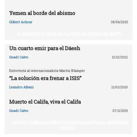
Yemen al borde del abismo
Gilbert Achcar
08/04/2025
EL IMPERIO RECURRE AL CALIFATO: EL ESTADO ISLÁMICO
Un cuarto emir para el Dáesh
Guadi Calvo
12/12/2022
Entrevista al internacionalista Martin Klamper
“La solución era frenar a ISIS”
Leandro Albani
21/02/2020
Muerto el Califa, viva el Califa
Guadi Calvo
07/11/2019
BOICOT, DESINVERSIONES Y SANCIONES CONTRA EL APARTHEID
ISRAELÍ