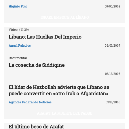
Higinio Polo
30/03/2009
ISRAEL EMBISTE AL LÍBANO
Vídeo. (41:39)
Libano: Las Huellas Del Imperio
Angel Palacios
04/01/2007
Documental
La cosecha de Siddiqine
03/12/2006
El líder de Hezbollah advierte que Líbano se
puede convertir en «otro Irak o Afganistán»
Agencia Federal de Noticias
03/11/2006
ARAFAT: LA MUERTE DEL PADRE
El último beso de Arafat