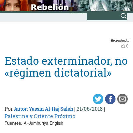
Skip
INICIO
to
Avanzada
content
Recomiendo:
0
Estado exterminador, no
«régimen dictatorial»
Por
|
21/06/2018
|
Autor: Yassin Al-Haj Saleh
Palestina y Oriente Próximo
Fuentes:
Al-Jumhuriya English