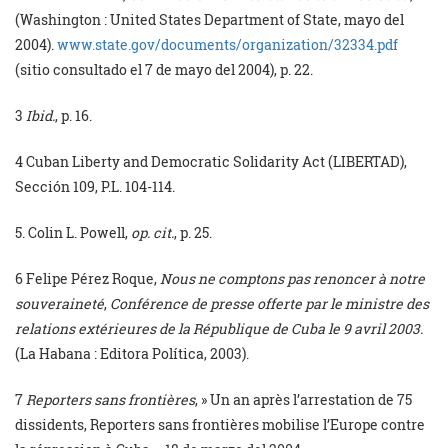
(Washington : United States Department of State, mayo del
2004).
www.state.gov/documents/organization/32334.pdf
(sitio consultado el 7 de mayo del 2004), p. 22.
3
Ibid.
, p. 16.
4 Cuban Liberty and Democratic Solidarity Act (LIBERTAD),
Sección 109, P.L. 104-114.
5
. Colin L. Powell,
op. cit.
, p. 25.
6
Felipe Pérez Roque,
Nous ne comptons pas renoncer à notre
souveraineté
,
Conférence de presse offerte par le ministre des
relations extérieures de la République de Cuba le 9 avril 2003.
(La Habana : Editora Política, 2003).
7
Reporters sans frontières
, » Un an après l’arrestation de 75
dissidents, Reporters sans frontières mobilise l’Europe contre