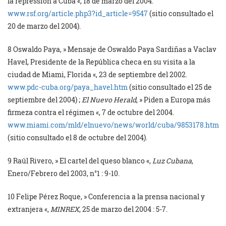
la répression à Cuba «, 18 de marzo del 2004.
www.rsf.org/article.php3?id_article=9547
(sitio consultado el
20 de marzo del 2004).
8
Oswaldo Paya, » Mensaje de Oswaldo Paya Sardiñas a Vaclav
Havel, Presidente de la República checa en su visita a la
ciudad de Miami, Florida «, 23 de septiembre del 2002.
www.pdc-cuba.org/paya_havel.htm
(sitio consultado el 25 de
septiembre del 2004) ;
El Nuevo Herald
, » Piden a Europa más
firmeza contra el régimen «, 7 de octubre del 2004.
www.miami.com/mld/elnuevo/news/world/cuba/9853178.htm
(sitio consultado el 8 de octubre del 2004).
9
Raúl Rivero, » El cartel del queso blanco «,
Luz Cubana
,
Enero/Febrero del 2003, n°1 : 9-10.
10
Felipe Pérez Roque, » Conferencia a la prensa nacional y
extranjera «,
MINREX
, 25 de marzo del 2004 : 5-7.