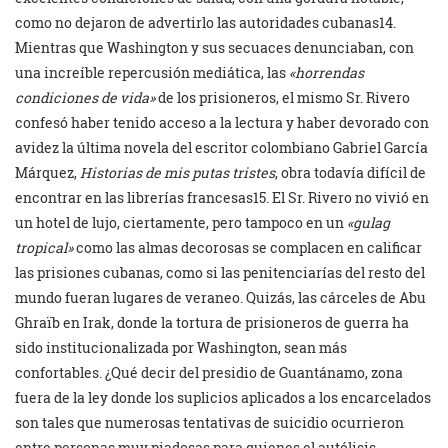
como no dejaron de advertirlo las autoridades cubanas14.
Mientras que Washington y sus secuaces denunciaban, con
una increíble repercusión mediática, las
«horrendas
condiciones de vida»
de los prisioneros, el mismo Sr. Rivero
confesó haber tenido acceso a la lectura y haber devorado con
avidez la última novela del escritor colombiano Gabriel García
Márquez,
Historias de mis putas tristes
, obra todavía difícil de
encontrar en las librerías francesas15. El Sr. Rivero no vivió en
un hotel de lujo, ciertamente, pero tampoco en un
«gulag
tropical»
como las almas decorosas se complacen en calificar
las prisiones cubanas, como si las penitenciarías del resto del
mundo fueran lugares de veraneo. Quizás, las cárceles de Abu
Ghraïb en Irak, donde la tortura de prisioneros de guerra ha
sido institucionalizada por Washington, sean más
confortables. ¿Qué decir del presidio de Guantánamo, zona
fuera de la ley donde los suplicios aplicados a los encarcelados
son tales que numerosas tentativas de suicidio ocurrieron
entre personas muy piadosas para quienes el autólisis