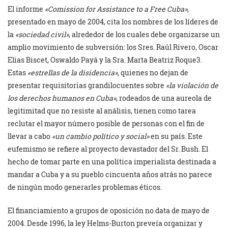
El informe
«Comission for Assistance to a Free Cuba»
,
presentado en mayo de 2004, cita los nombres de los líderes de
la
«sociedad civil»
, alrededor de los cuales debe organizarse un
amplio movimiento de subversión: los Sres. Raúl Rivero, Oscar
Elias Biscet, Oswaldo Payá y la Sra. Marta Beatriz Roque3.
Estas
«estrellas de la disidencia»
, quienes no dejan de
presentar requisitorias grandilocuentes sobre
«la violación de
los derechos humanos en Cuba»
, rodeados de una aureola de
legitimitad que no resiste al análisis, tienen como tarea
reclutar el mayor número posible de personas con el fin de
llevar a cabo
«un cambio político y social»
en su país. Este
eufemismo se refiere al proyecto devastador del Sr. Bush. El
hecho de tomar parte en una política imperialista destinada a
mandar a Cuba y a su pueblo cincuenta años atrás no parece
de ningún modo generarles problemas éticos.
El financiamiento a grupos de oposición no data de mayo de
2004. Desde 1996, la ley Helms-Burton preveía organizar y