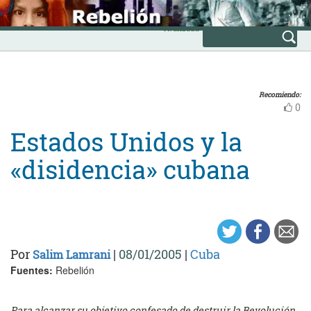
Skip
INICIO
to
Avanzada
content
Recomiendo:
0
Estados Unidos y la
«disidencia» cubana
Por
|
08/01/2005
|
Cuba
Salim Lamrani
Fuentes:
Rebelión
Para alcanzar su objetivo confesado de destruir la Revolución