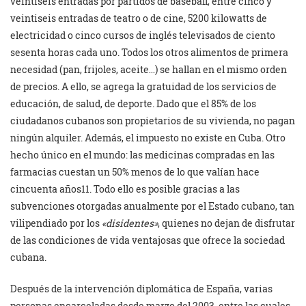
veintiseis entradas por partidos de baseball, entre cinco y
veintiseis entradas de teatro o de cine, 5200 kilowatts de
electricidad o cinco cursos de inglés televisados de ciento
sesenta horas cada uno. Todos los otros alimentos de primera
necesidad (pan, frijoles, aceite…) se hallan en el mismo orden
de precios. A ello, se agrega la gratuidad de los servicios de
educación, de salud, de deporte. Dado que el 85% de los
ciudadanos cubanos son propietarios de su vivienda, no pagan
ningún alquiler. Además, el impuesto no existe en Cuba. Otro
hecho único en el mundo: las medicinas compradas en las
farmacias cuestan un 50% menos de lo que valían hace
cincuenta años11. Todo ello es posible gracias a las
subvenciones otorgadas anualmente por el Estado cubano, tan
vilipendiado por los
«disidentes»
, quienes no dejan de disfrutar
de las condiciones de vida ventajosas que ofrece la sociedad
cubana.
Después de la intervención diplomática de España, varias
personas encarceladas desde marzo del 2003, entre las cuales