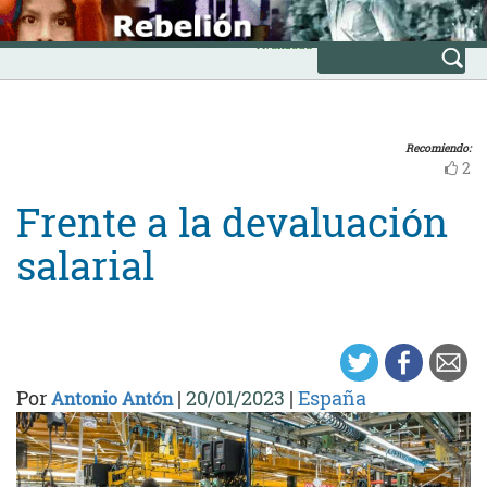
Skip
INICIO
to
Avanzada
content
Recomiendo:
2
Frente a la devaluación
salarial
Por
|
20/01/2023
|
España
Antonio Antón