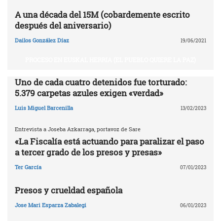
A una década del 15M (cobardemente escrito
después del aniversario)
Dailos González Díaz
19/06/2021
PROCESO EN EUSKAL HERRIA (EL PUEBLO QUIERE LA PAZ)
Uno de cada cuatro detenidos fue torturado:
5.379 carpetas azules exigen «verdad»
Luis Miguel Barcenilla
13/02/2023
Entrevista a Joseba Azkarraga, portavoz de Sare
«La Fiscalía está actuando para paralizar el paso
a tercer grado de los presos y presas»
Ter García
07/01/2023
Presos y crueldad española
Jose Mari Esparza Zabalegi
06/01/2023