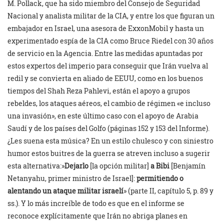
M. Pollack, que ha sido miembro del Consejo de Seguridad
Nacional y analista militar de la CIA, y entre los que figuran un
embajador en Israel, una asesora de ExxonMobil y hasta un
experimentado espía de la CIA como Bruce Riedel con 30 años
de servicio en la Agencia. Entre las medidas apuntadas por
estos expertos del imperio para conseguir que Irán vuelva al
redil y se convierta en aliado de EEUU, como en los buenos
tiempos del Shah Reza Pahlevi, están el apoyo a grupos
rebeldes, los ataques aéreos, el cambio de régimen «e incluso
una invasión», en este último caso con el apoyo de Arabia
Saudí y de los países del Golfo (páginas 152 y 153 del Informe).
¿Les suena esta música? En un estilo chulesco y con siniestro
humor estos buitres de la guerra se atreven incluso a sugerir
esta alternativa:»
Dejarlo
[la opción militar]
a Bibi
[Benjamín
Netanyahu, primer ministro de Israel]:
permitiendo o
alentando un ataque militar israelí
» (parte II, capítulo 5, p. 89 y
ss.). Y lo más increíble de todo es que en el informe se
reconoce explícitamente que Irán no abriga planes en