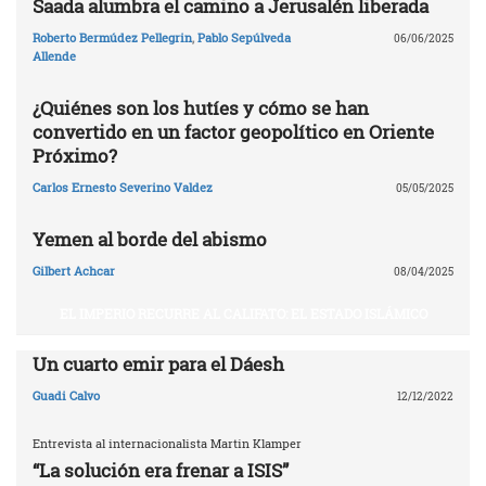
Saada alumbra el camino a Jerusalén liberada
Roberto Bermúdez Pellegrin
,
Pablo Sepúlveda
06/06/2025
Allende
¿Quiénes son los hutíes y cómo se han
convertido en un factor geopolítico en Oriente
Próximo?
Carlos Ernesto Severino Valdez
05/05/2025
Yemen al borde del abismo
Gilbert Achcar
08/04/2025
EL IMPERIO RECURRE AL CALIFATO: EL ESTADO ISLÁMICO
Un cuarto emir para el Dáesh
Guadi Calvo
12/12/2022
Entrevista al internacionalista Martin Klamper
“La solución era frenar a ISIS”