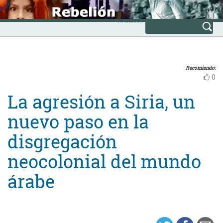
Skip
INICIO
to
Avanzada
content
Recomiendo:
0
La agresión a Siria, un
nuevo paso en la
disgregación
neocolonial del mundo
árabe