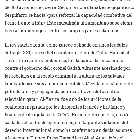
de 300 aviones de guerra. Según la nota oficial, este gigantesco
despilfarro se hacía «para reforzar la capacidad combativa del
Reino frente a Irán». Este musulmán ultramontano sabe elegir
bien a los enemigos… entre los propios países islámicos.
El rey saudí cuenta, como parece obligado en unos feudales
del siglo XXI, con su fiel escudero: el emir de Qatar, Hamad al-
Thani. Intrigante y ambicioso, fue la punta de lanza árabe
contra el gobierno del coronel Gadafi, vilmente asesinado por
los rebeldes en un gesto criminal a la altura de los salvajes
bombardeos de sus amos occidentales. Mezclando hábilmente
petrodólares y propaganda política a través del canal de
televisión qatarí Al-Yazira, fue uno de los urdidores de la
coalición inspirada por los dirigentes francés y británico y
finalmente dirigida por la OTAN. No contento con ello, envió
soldados al teatro de operaciones, en flagrante violación del
derecho internacional, como ha confirmado en declaraciones
a la agencia France-Press Hamad ben Alí al-Atiya, jefe del