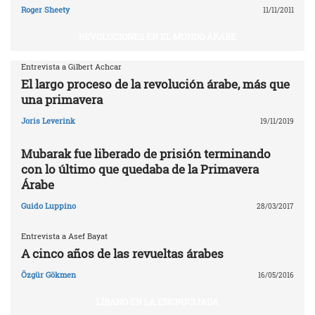
Roger Sheety
11/11/2011
REVOLUCIONES EN EL MUNDO ÁRABE
Entrevista a Gilbert Achcar
El largo proceso de la revolución árabe, más que
una primavera
Joris Leverink
19/11/2019
Mubarak fue liberado de prisión terminando
con lo último que quedaba de la Primavera
Árabe
Guido Luppino
28/03/2017
Entrevista a Asef Bayat
A cinco años de las revueltas árabes
Özgür Gökmen
16/05/2016
LÍBANO EN LA ENCRUCIJADA