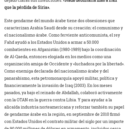
dejado claras sus intenciones: «
Nada debilitaría más a Irán
que la pérdida de Siria».
Este gendarme del mundo árabe tiene dos obsesiones que
caracterizan Arabia Saudí desde su creación: el comunismo y
el nacionalismo árabe. Como ferviente anticomunista, el rey
Fahd ayudó a los Estados Unidos a armar a 50.000
combatientes en Afganistán (1980-1989) bajo la coordinación
de Al-Qaeda, entonces elogiada en los medios como una
organización amiga de Occidente y «luchadora por la libertad».
Como enemiga declarada del nacionalismo árabe y del
panarabismo, esta petromonarquía apoyó militar, política y
financieramente la invasión de Iraq (2003). En los meses
pasados, ya bajo el reinado de Abdallah, colaboró activamente
con la OTAN en la guerra contra Libia. Y para ayudar a la
alicaída industria norteamericana y reforzar también su papel
de gendarme árabe en la región, en septiembre de 2010 firmó
con Estados Unidos el contrato militar del siglo por un importe
de 90.000 millones de dólares en armamento, incluidos cerca