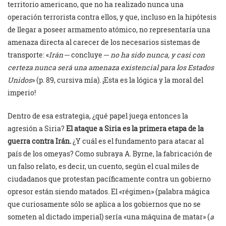
territorio americano, que no ha realizado nunca una
operación terrorista contra ellos, y que, incluso en la hipótesis
de llegar a poseer armamento atómico, no representaría una
amenaza directa al carecer de los necesarios sistemas de
transporte: «
Irán
─ concluye ─
no ha sido nunca, y casi con
certeza nunca será una amenaza existencial para los Estados
Unidos
» (p. 89, cursiva mía). ¡Esta es la lógica y la moral del
imperio!
Dentro de esa estrategia, ¿qué papel juega entonces la
agresión a Siria?
El ataque a Siria es la primera etapa de la
guerra contra Irán.
¿Y cuál es el fundamento para atacar al
país de los omeyas? Como subraya A. Byrne, la fabricación de
un falso relato, es decir, un cuento, según el cual miles de
ciudadanos que protestan pacíficamente contra un gobierno
opresor están siendo matados. El «régimen» (palabra mágica
que curiosamente sólo se aplica a los gobiernos que no se
someten al dictado imperial) sería «una máquina de matar» (
a