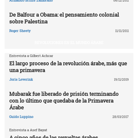
Armando Brinis Zambrano
06/12/2011
De Balfour a Obama: el pensamiento colonial
sobre Palestina
Roger Sheety
11/11/2011
REVOLUCIONES EN EL MUNDO ÁRABE
Entrevista a Gilbert Achcar
El largo proceso de la revolución árabe, más que
una primavera
Joris Leverink
19/11/2019
Mubarak fue liberado de prisión terminando
con lo último que quedaba de la Primavera
Árabe
Guido Luppino
28/03/2017
Entrevista a Asef Bayat
A cinco años de las revueltas árabes