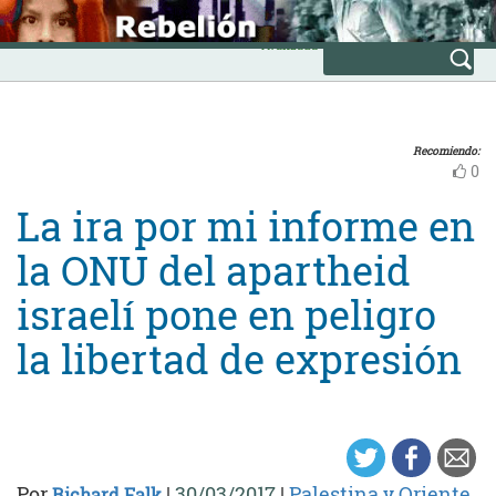
Skip
INICIO
to
Avanzada
content
Recomiendo:
0
La ira por mi informe en
la ONU del apartheid
israelí pone en peligro
la libertad de expresión
Por
|
30/03/2017
|
Palestina y Oriente
Richard Falk