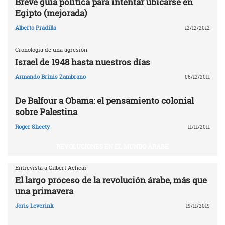
Breve guía política para intentar ubicarse en
Egipto (mejorada)
Alberto Pradilla
12/12/2012
Cronología de una agresión
Israel de 1948 hasta nuestros días
Armando Brinis Zambrano
06/12/2011
De Balfour a Obama: el pensamiento colonial
sobre Palestina
Roger Sheety
11/11/2011
REVOLUCIONES EN EL MUNDO ÁRABE
Entrevista a Gilbert Achcar
El largo proceso de la revolución árabe, más que
una primavera
Joris Leverink
19/11/2019