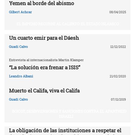
Yemen al borde del abismo
Gilbert Achcar
08/04/2025
EL IMPERIO RECURRE AL CALIFATO: EL ESTADO ISLÁMICO
Un cuarto emir para el Dáesh
Guadi Calvo
12/12/2022
Entrevista al internacionalista Martin Klamper
“La solución era frenar a ISIS”
Leandro Albani
21/02/2020
Muerto el Califa, viva el Califa
Guadi Calvo
07/11/2019
BOICOT, DESINVERSIONES Y SANCIONES CONTRA EL APARTHEID
ISRAELÍ
La obligación de las instituciones a respetar el