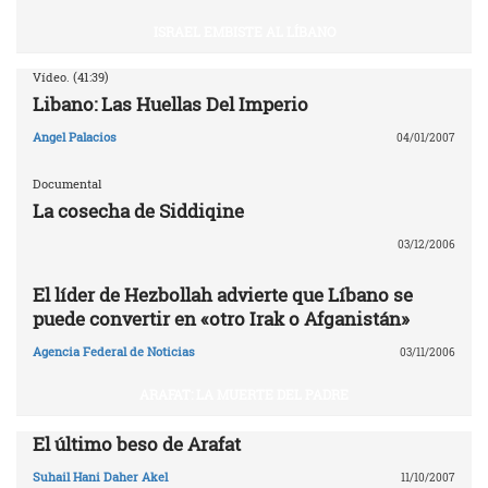
ISRAEL EMBISTE AL LÍBANO
Vídeo. (41:39)
Libano: Las Huellas Del Imperio
Angel Palacios
04/01/2007
Documental
La cosecha de Siddiqine
03/12/2006
El líder de Hezbollah advierte que Líbano se
puede convertir en «otro Irak o Afganistán»
Agencia Federal de Noticias
03/11/2006
ARAFAT: LA MUERTE DEL PADRE
El último beso de Arafat
Suhail Hani Daher Akel
11/10/2007