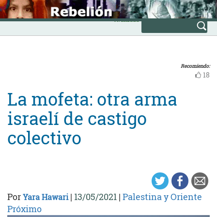
Skip
INICIO
to
Avanzada
content
Recomiendo:
18
La mofeta: otra arma
israelí de castigo
colectivo
Por
|
13/05/2021
|
Palestina y Oriente
Yara Hawari
Próximo