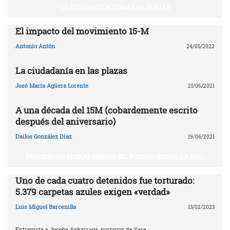
LA INDIGNACIÓN TOMA LAS PLAZAS
El impacto del movimiento 15-M
Antonio Antón
24/05/2022
La ciudadanía en las plazas
José María Agüera Lorente
21/06/2021
A una década del 15M (cobardemente escrito
después del aniversario)
Dailos González Díaz
19/06/2021
PROCESO EN EUSKAL HERRIA (EL PUEBLO QUIERE LA PAZ)
Uno de cada cuatro detenidos fue torturado:
5.379 carpetas azules exigen «verdad»
Luis Miguel Barcenilla
13/02/2023
Entrevista a Joseba Azkarraga, portavoz de Sare