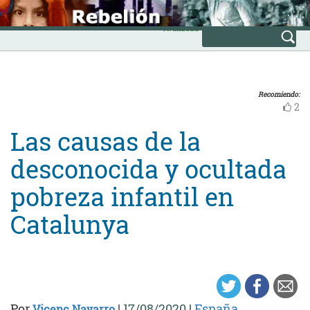
Skip
INICIO
to
Avanzada
content
Recomiendo:
2
Las causas de la
desconocida y ocultada
pobreza infantil en
Catalunya
Por
|
17/08/2020
|
España
Vicenç Navarro