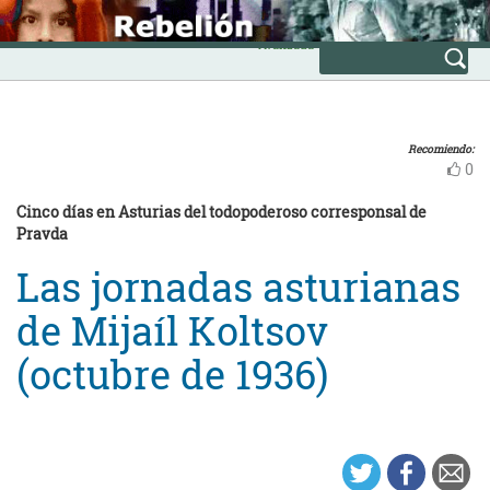
Skip
INICIO
to
Avanzada
content
Recomiendo:
0
Cinco días en Asturias del todopoderoso corresponsal de
Pravda
Las jornadas asturianas
de Mijaíl Koltsov
(octubre de 1936)