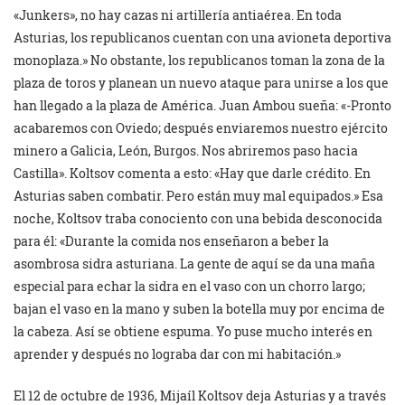
«Junkers», no hay cazas ni artillería antiaérea. En toda
Asturias, los republicanos cuentan con una avioneta deportiva
monoplaza.» No obstante, los republicanos toman la zona de la
plaza de toros y planean un nuevo ataque para unirse a los que
han llegado a la plaza de América. Juan Ambou sueña: «-Pronto
acabaremos con Oviedo; después enviaremos nuestro ejército
minero a Galicia, León, Burgos. Nos abriremos paso hacia
Castilla». Koltsov comenta a esto: «Hay que darle crédito. En
Asturias saben combatir. Pero están muy mal equipados.» Esa
noche, Koltsov traba conociento con una bebida desconocida
para él: «Durante la comida nos enseñaron a beber la
asombrosa sidra asturiana. La gente de aquí se da una maña
especial para echar la sidra en el vaso con un chorro largo;
bajan el vaso en la mano y suben la botella muy por encima de
la cabeza. Así se obtiene espuma. Yo puse mucho interés en
aprender y después no lograba dar con mi habitación.»
El 12 de octubre de 1936, Mijaíl Koltsov deja Asturias y a través