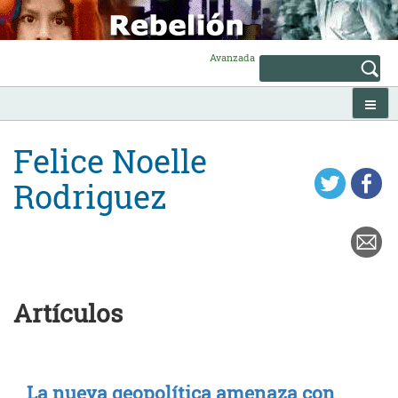
Skip
to
content
Avanzada
Felice Noelle
Rodriguez
Artículos
La nueva geopolítica amenaza con