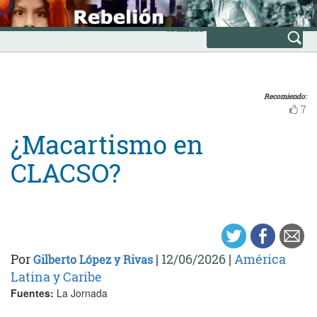
Skip
INICIO
to
Avanzada
content
Recomiendo:
7
¿Macartismo en
CLACSO?
Por
|
12/06/2026
|
América
Gilberto López y Rivas
Latina y Caribe
Fuentes:
La Jornada