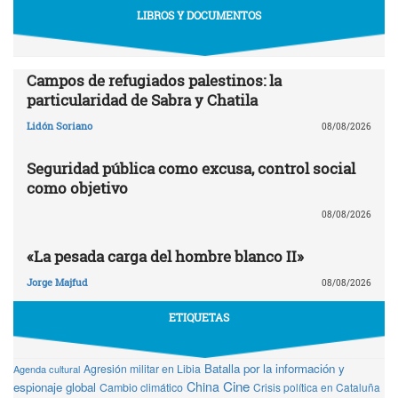
LIBROS Y DOCUMENTOS
Campos de refugiados palestinos: la
particularidad de Sabra y Chatila
Lidón Soriano
08/08/2026
Seguridad pública como excusa, control social
como objetivo
08/08/2026
«La pesada carga del hombre blanco II»
Jorge Majfud
08/08/2026
ETIQUETAS
Batalla por la información y
Agresión militar en Libia
Agenda cultural
Cine
China
espionaje global
Cambio climático
Crisis política en Cataluña