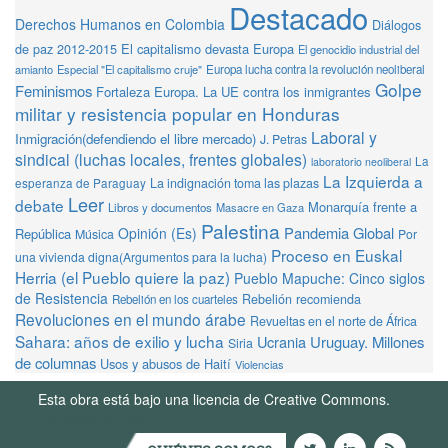
Destacado
Derechos Humanos en Colombia
Diálogos
de paz 2012-2015
El capitalismo devasta Europa
El genocidio industrial del
amianto
Especial "El capitalismo cruje"
Europa lucha contra la revolución neoliberal
Golpe
Feminismos
Fortaleza Europa. La UE contra los inmigrantes
militar y resistencia popular en Honduras
Laboral y
Inmigración(defendiendo el libre mercado)
J. Petras
sindical (luchas locales, frentes globales)
La
laboratorio neoliberal
La Izquierda a
La indignación toma las plazas
esperanza de Paraguay
Leer
debate
Monarquía frente a
Libros y documentos
Masacre en Gaza
Palestina
Pandemia Global
Opinión (Es)
República
Música
Por
Proceso en Euskal
una vivienda digna(Argumentos para la lucha)
Herria (el Pueblo quiere la paz)
Pueblo Mapuche: Cinco siglos
de Resistencia
Rebelión recomienda
Rebelión en los cuarteles
Revoluciones en el mundo árabe
Revueltas en el norte de África
Sahara: años de exilio y lucha
Ucrania
Uruguay. Millones
Siria
de columnas
Usos y abusos de Haití
Violencias
Esta obra está bajo una licencia de Creative Commons.
Términos de Uso