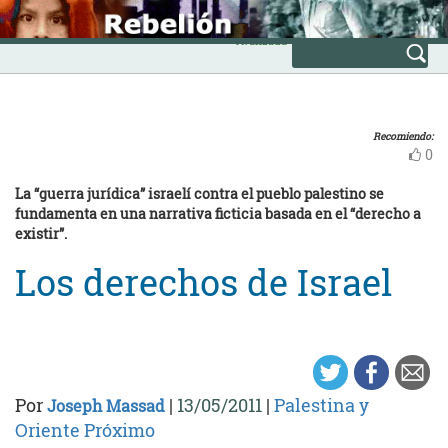
Skip
INICIO
to
Avanzada
content
Recomiendo:
0
La “guerra jurídica” israelí contra el pueblo palestino se
fundamenta en una narrativa ficticia basada en el “derecho a
existir”.
Los derechos de Israel
Por
|
13/05/2011
|
Palestina y
Joseph Massad
Oriente Próximo