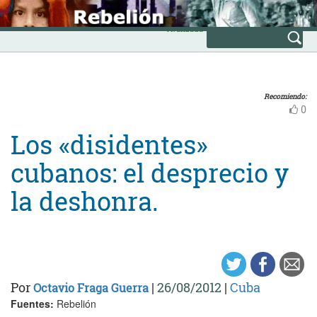
Skip
INICIO
to
Avanzada
content
Recomiendo:
0
Los «disidentes»
cubanos: el desprecio y
la deshonra.
Por
|
26/08/2012
|
Cuba
Octavio Fraga Guerra
Fuentes:
Rebelión