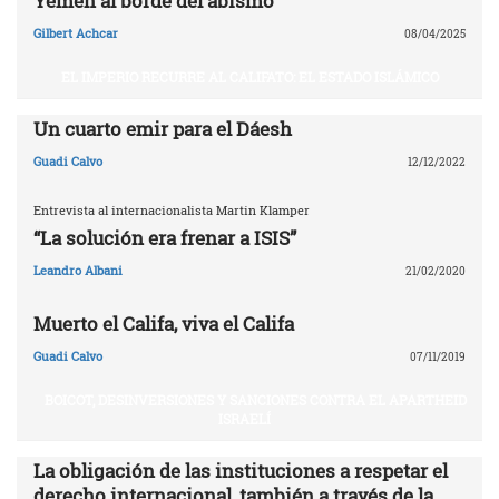
Yemen al borde del abismo
Gilbert Achcar
08/04/2025
EL IMPERIO RECURRE AL CALIFATO: EL ESTADO ISLÁMICO
Un cuarto emir para el Dáesh
Guadi Calvo
12/12/2022
Entrevista al internacionalista Martin Klamper
“La solución era frenar a ISIS”
Leandro Albani
21/02/2020
Muerto el Califa, viva el Califa
Guadi Calvo
07/11/2019
BOICOT, DESINVERSIONES Y SANCIONES CONTRA EL APARTHEID
ISRAELÍ
La obligación de las instituciones a respetar el
derecho internacional, también a través de la