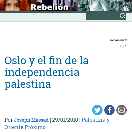
Skip
INICIO
to
Avanzada
content
Recomiendo:
0
Oslo y el fin de la
independencia
palestina
Por
|
29/01/2010
|
Palestina y
Joseph Massad
Oriente Próximo