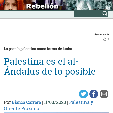
Skip
INICIO
to
Avanzada
content
Recomiendo:
3
La poesía palestina como forma de lucha
Palestina es el al-
Ándalus de lo posible
Por
|
11/08/2023
|
Palestina y
Bianca Carrera
Oriente Próximo