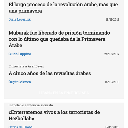
El largo proceso de la revolución árabe, más que
una primavera
Joris Leverink
19/11/2019
Mubarak fue liberado de prisión terminando
con lo último que quedaba de la Primavera
Árabe
Guido Luppino
28/03/2017
Entrevista a Asef Bayat
A cinco años de las revueltas árabes
Özgür Gökmen
16/05/2016
LÍBANO EN LA ENCRUCIJADA
Inapelable sentencia sionista
«Enterraremos vivos a los terroristas de
Hezbollah»
Carlos de Urabá
15/05/2026