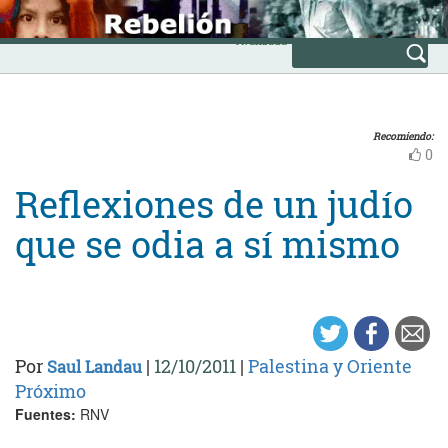
Skip
INICIO
to
Avanzada
content
Recomiendo:
0
Reflexiones de un judío
que se odia a sí mismo
Por
|
12/10/2011
|
Palestina y Oriente
Saul Landau
Próximo
Fuentes:
RNV