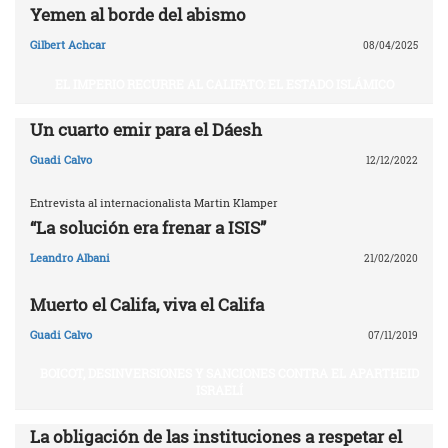
Yemen al borde del abismo
Gilbert Achcar
08/04/2025
EL IMPERIO RECURRE AL CALIFATO: EL ESTADO ISLÁMICO
Un cuarto emir para el Dáesh
Guadi Calvo
12/12/2022
Entrevista al internacionalista Martin Klamper
“La solución era frenar a ISIS”
Leandro Albani
21/02/2020
Muerto el Califa, viva el Califa
Guadi Calvo
07/11/2019
BOICOT, DESINVERSIONES Y SANCIONES CONTRA EL APARTHEID
ISRAELÍ
La obligación de las instituciones a respetar el