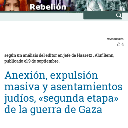
Skip
INICIO
to
Avanzada
content
Recomiendo:
4
según un análisis del editor en jefe de Haaretz , Aluf Benn,
publicado el 9 de septiembre.
Anexión, expulsión
masiva y asentamientos
judíos, «segunda etapa»
de la guerra de Gaza