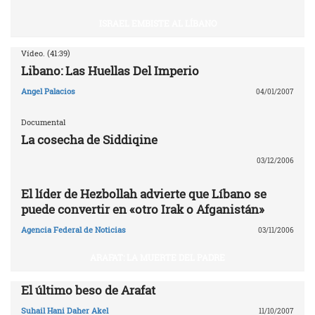
ISRAEL EMBISTE AL LÍBANO
Vídeo. (41:39)
Libano: Las Huellas Del Imperio
Angel Palacios
04/01/2007
Documental
La cosecha de Siddiqine
03/12/2006
El líder de Hezbollah advierte que Líbano se
puede convertir en «otro Irak o Afganistán»
Agencia Federal de Noticias
03/11/2006
ARAFAT: LA MUERTE DEL PADRE
El último beso de Arafat
Suhail Hani Daher Akel
11/10/2007