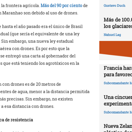
 la frontera agrícola.
Más del 90 por ciento
de
Gustavo Duch
n Maranhao son debido al uso de drones.
Más de 100.
los glaciare
 hasta el año pasado era el único de Brasil
adual (que sería el equivalente de una ley
Nahuel Lag
r. Sin embargo, una nueva ley estadual
aérea con drones. Es por esto que la
e entregó una carta al gobernador del
 que está teniendo los agrotóxicos en la
Francia har
para favorec
Subcomandante M
n con drones es de 20 metros de
entes de agua, menor a la distancia permitida
Una cincuen
más precisas. Sin embargo, no existen
experimenta
 a esa distancia con drones.
Subcomandante M
ca de resistencia
Nueva Zelan