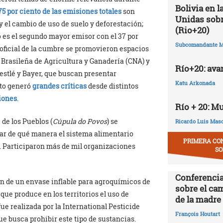
Bolivia en 
75 por ciento de las emisiones totales
son
Unidas sobr
y el cambio de uso de suelo y deforestación;
(Rio+20)
 es el segundo mayor emisor con el 37 por
Subcomandante M
 oficial de la cumbre se promovieron espacios
 Brasileña de Agricultura y Ganadería (CNA) y
Río+20: ava
stlé y Bayer, que buscan presentar
Katu Arkonada
sto generó
grandes críticas
desde distintos
ciones
.
Río + 20: M
 de los Pueblos (
Cúpula do Povos
) se
Ricardo Luis Mas
sar de qué manera el sistema alimentario
PRIMERA CO
a. Participaron más de mil organizaciones
SO
Conferencia
ón de un envase inflable para agroquímicos de
sobre el ca
ue produce en los territorios el uso de
de la madre 
ue realizada por la International Pesticide
François Houtart
ue busca prohibir este tipo de sustancias.