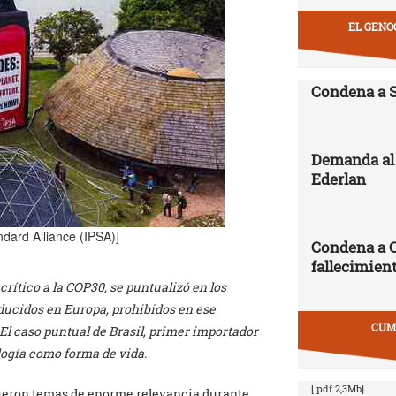
EL GENO
Condena a 
Demanda al 
Ederlan
andard Alliance (IPSA)]
Condena a 
fallecimien
crítico a la COP30, se puntualizó en los
ducidos en Europa, prohibidos en ese
CUMB
El caso puntual de Brasil, primer importador
logía como forma de vida.
[.pdf 2,3Mb]
s fueron temas de enorme relevancia durante