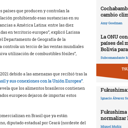
Cochabamba,
s países que producen y controlan la
cambio clim
blación prohibiendo esas sustancias en su
Amy Goodman
ancias a América Latina: entre las diez
das en territorio europeo”, explicó Larissa
La ONU cons
del Departamento de Geografía de la
países del 
a controla un tercio de las ventas mundiales
Bolivia para
va utilización de combustibles fósiles”,
Subcomandante M
TS
2021 debido a las amenazas que recibió tras la
asil y sus conexiones con la Unión Europea”
.
revela que los alimentos brasileros contienen
Fukushima: 
ados europeos dejaron de importar estos
Ignacio Álvarez S
Fukushima 2
comercializan en Brasil que ya están
normalizar l
no, diputado estadual por Ceará (nordeste del
Miguel Muñiz