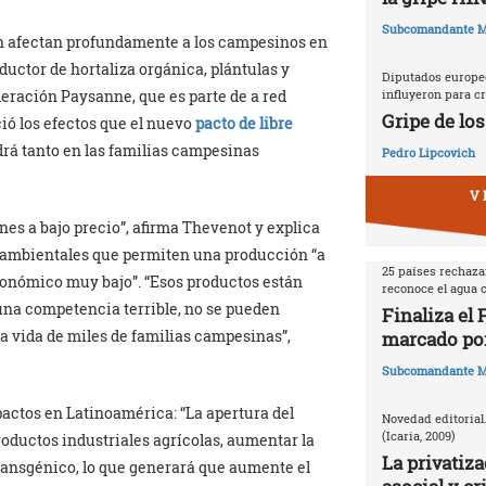
Subcomandante M
én afectan profundamente a los campesinos en
ctor de hortaliza orgánica, plántulas y
Diputados europeo
influyeron para cr
deración Paysanne, que es parte de a red
Gripe de los
ió los efectos que el nuevo
pacto de libre
rá tanto en las familias campesinas
Pedro Lipcovich
V 
nes a bajo precio”, afirma Thevenot y explica
 y ambientales que permiten una producción “a
25 países rechazan
económico muy bajo”. “Esos productos están
reconoce el agua
una competencia terrible, no se pueden
Finaliza el
la vida de miles de familias campesinas”,
marcado por
Subcomandante M
ctos en Latinoamérica: “La apertura del
Novedad editorial
(Icaria, 2009)
ductos industriales agrícolas, aumentar la
La privatiza
transgénico, lo que generará que aumente el