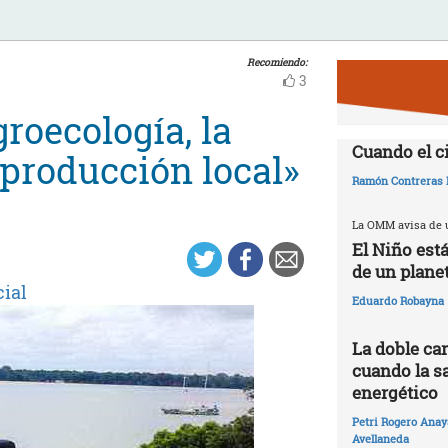
Recomiendo:
3
roecología, la
Cuando el c
 producción local»
Ramón Contreras 
La OMM avisa de u
El Niño est
de un plane
cial
Eduardo Robayna
La doble car
cuando la sa
energético
Petri Rogero Anay
Avellaneda