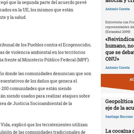
asocial y cr
regó que la segunda parte del acuerdo prevé
Antonio Cuesta
ricados en la UE, los mismos que están
te y la salud.
Entrevista con Fr
representantes de
(Estambul 2009)
«Reivindic
Tribunal de los Pueblos contra el Ecogenocidio,
humano, no
que se debat
as de violencia ambiental en los territorios
ONU»
ia frente al Ministerio Público Federal (MPF).
Antonio Cuesta
leño donde las comunidades denuncian que son
AG
esentativos de los daños que genera el
de 200 comunidades que están siendo
án siendo usados para realizar ataques sobre
Geopolítica
rea de Justicia Socioambiental de la
eje de la a
Santiago Burrone
Vida, explicó que los terratenientes utilizan
La cocaína 
ulsión de las comunidades tradicionales de