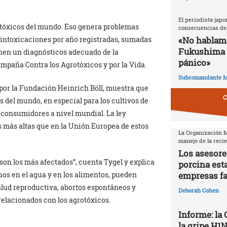
El periodista japo
otóxicos del mundo. Eso genera problemas
consecuencias del
«No hablamo
0 intoxicaciones por año registradas, sumadas
Fukushima 
ienen un diagnósticos adecuado de la
pánico»
mpaña Contra los Agrotóxicos y por la Vida.
Subcomandante M
a por la Fundación Heinrich Böll, muestra que
C
s del mundo, en especial para los cultivos de
 consumidores a nivel mundial. La ley
 más altas que en la Unión Europea de estos
La Organización Mu
manejo de la reci
Los asesore
on los más afectados”, cuenta Tygel y explica
porcina est
empresas f
duos en el agua y en los alimentos, pueden
alud reproductiva, abortos espontáneos y
Deborah Cohen
elacionados con los agrotóxicos.
Informe: la
la gripe H1