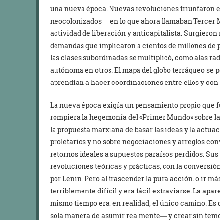
una nueva época. Nuevas revoluciones triunfaron e
neocolonizados ―en lo que ahora llamaban Tercer Mu
actividad de liberación y anticapitalista. Surgieron
demandas que implicaron a cientos de millones de pe
las clases subordinadas se multiplicó, como alas r
autónoma en otros. El mapa del globo terráqueo se
aprendían a hacer coordinaciones entre ellos y con
La nueva época exigía un pensamiento propio que fu
rompiera la hegemonía del «Primer Mundo» sobre la
la propuesta marxiana de basar las ideas y la actua
proletarios y no sobre negociaciones y arreglos con
retornos ideales a supuestos paraísos perdidos. Sus 
revoluciones teóricas y prácticas, con la conversión
por Lenin. Pero al trascender la pura acción, o ir más
terriblemente difícil y era fácil extraviarse. La apar
mismo tiempo era, en realidad, el único camino. Es 
sola manera de asumir realmente― y crear sin temor