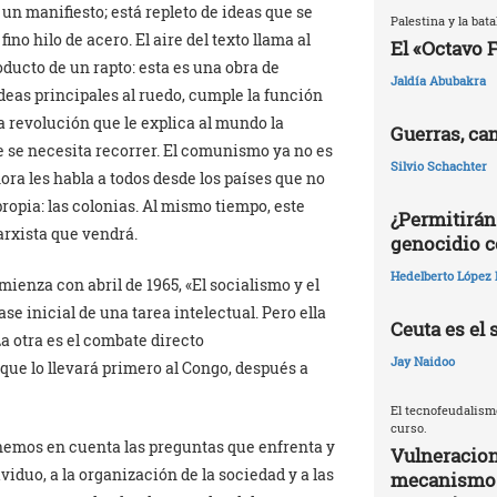
un manifiesto; está repleto de ideas que se
Palestina y la batal
no hilo de acero. El aire del texto llama al
El «Octavo 
oducto de un rapto: esta es una obra de
Jaldía Abubakra
ideas principales al ruedo, cumple la función
a revolución que le explica al mundo la
Guerras, ca
e se necesita recorrer. El comunismo ya no es
Silvio Schachter
ora les habla a todos desde los países que no
ropia: las colonias. Al mismo tiempo, este
¿Permitirán
arxista que vendrá.
genocidio c
Hedelberto López 
mienza con abril de 1965, «El socialismo y el
se inicial de una tarea intelectual. Pero ella
Ceuta es el 
a otra es el combate directo
Jay Naidoo
 que lo llevará primero al Congo, después a
El tecnofeudalism
curso.
nemos en cuenta las preguntas que enfrenta y
Vulneracion
viduo, a la organización de la sociedad y a las
mecanismos 