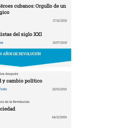
éroes cubanos: Orgullo de un
gico
17/12/2015
stas del siglo XXI
os
13/07/2015
50 AÑOS DE REVOLUCIÓN
años después
 y cambio político
Treto
25/01/2010
rio de la Revolución
ociedad
04/11/2009