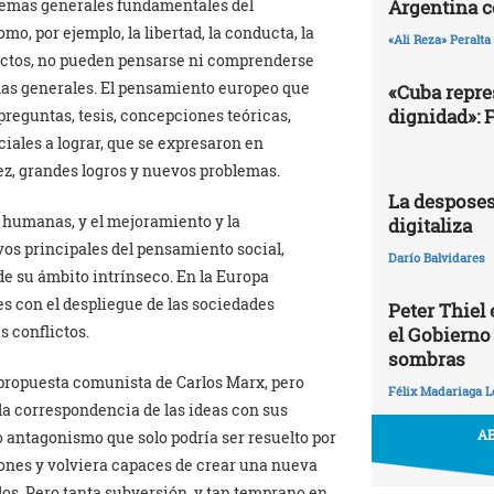
Argentina 
s temas generales fundamentales del
o, por ejemplo, la libertad, la conducta, la
«Ali Reza» Peralta
onflictos, no pueden pensarse ni comprenderse
mas generales. El pensamiento europeo que
«Cuba repres
dignidad»: 
reguntas, tesis, concepciones teóricas,
iales a lograr, que se expresaron en
vez, grandes logros y nuevos problemas.
La desposes
 humanas, y el mejoramiento y la
digitaliza
vos principales del pensamiento social,
Darío Balvidares
e su ámbito intrínseco. En la Europa
es con el despliegue de las sociedades
Peter Thiel
s conflictos.
el Gobierno
sombras
a propuesta comunista de Carlos Marx, pero
Félix Madariaga L
la correspondencia de las ideas con sus
AB
 antagonismo que solo podría ser resuelto por
ones y volviera capaces de crear una nueva
dos. Pero tanta subversión, y tan temprano en