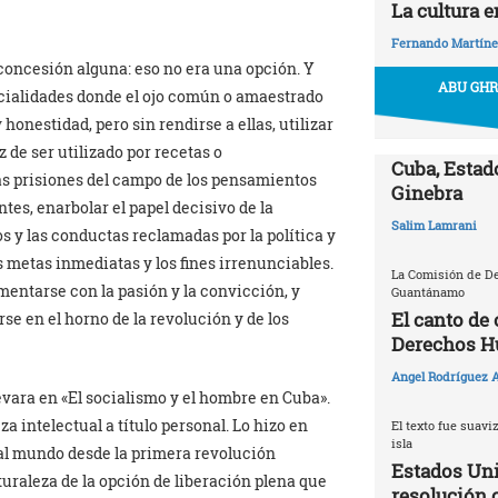
La cultura 
Fernando Martíne
concesión alguna: eso no era una opción. Y
ABU GHR
ncialidades donde el ojo común o amaestrado
 honestidad, pero sin rendirse a ellas, utilizar
 de ser utilizado por recetas o
Cuba, Estado
s prisiones del campo de los pensamientos
Ginebra
ntes, enarbolar el papel decisivo de la
Salim Lamrani
os y las conductas reclamadas por la política y
as metas inmediatas y los fines irrenunciables.
La Comisión de D
imentarse con la pasión y la convicción, y
Guantánamo
El canto de
rse en el horno de la revolución y de los
Derechos 
Angel Rodríguez A
vara en «El socialismo y el hombre en Cuba».
a intelectual a título personal. Lo hizo en
El texto fue suavi
isla
al mundo desde la primera revolución
Estados Uni
turaleza de la opción de liberación plena que
resolución 