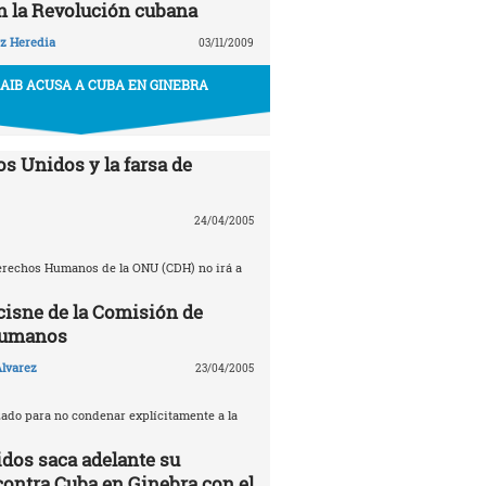
en la Revolución cubana
z Heredia
03/11/2009
AIB ACUSA A CUBA EN GINEBRA
s Unidos y la farsa de
24/04/2005
erechos Humanos de la ONU (CDH) no irá a
 cisne de la Comisión de
Humanos
lvarez
23/04/2005
zado para no condenar explícitamente a la
dos saca adelante su
contra Cuba en Ginebra con el