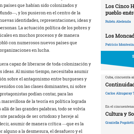
n países que habían sido colonizados y
Los Cinco H
pueblo enér
ndo―, y los pusieron en el centro de la
 nuevas identidades, representaciones, ideas y
Rubén Abelenda
rsonas. La actuación política de los pobres y
Los Moncadi
adicales en muchos procesos y de manera
 pobló con numerosos nuevos países que
Patricio Montesin
 organizaciones en lucha.
era capaz de liberarse de toda colonización y
s ideas. Al mismo tiempo, necesitaba asumir
Cuba, cincuenta 
ción sobre el antagonismo entre burgueses y
Continuidad
venidos con las clases dominantes, ni sobre
protagonistas podían contar, para las
Carlos Alzugaray 
 maravillosa de la teoría en política lograda
En el cincuentena
 allá de las grandes palabras, todo se volvía
Cultura y S
ente paradoja de ser ortodoxo y hereje al
Graziella Pogolotti
decir, asumir de manera crítica ―que es la
 alguno a la desmesura, el desafuero y el