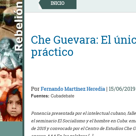
Skip
INICIO
to
content
Che Guevara: El ún
práctico
Por
|
15/06/2019
Fernando Martínez Heredia
Fuentes:
Cubadebate
Ponencia presentada por el intelectual cubano, fal
el seminario El Socialismo y el hombre en Cuba: ema
de 2015 y convocado por el Centro de Estudios Che G
ensayo. * * * En las palabras […]