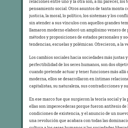
relaciones entre uno y la otra son, a mi parecer, lo
pensamiento social. Otros asuntos de tanta monta com
justicia, la moral, lo político, los sistemas y los c
sin atender a sus vínculos con aquellos grandes te
llamaron moderno elaboró un amplísimo venero de p
métodos y proposiciones de estados personales y soc
tendencias, escuelas y polémicas. Ofrecieron, a la 
Los cambios sociales hacia sociedades más justas y
perfectibilidad de los seres humanos, son dos objeti
cuando pretende actuar y tener funciones más allá d
moderna, ellos se desarrollaron en íntimas relacion
capitalistas, su naturaleza, sus contradicciones y su
En ese marco fue que surgieron la teoría social y l
ellas son imperecederas porque fueron antítesis de 
condiciones de existencia, y el anuncio de un nuevo
una revolución que acabara con todas las dominaci
cultura a los seres humanos y las sociedades libera