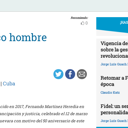
Recomiendo:
¡HA
0
ico hombre
Vigencia de
sobre la ges
revoluciona
Jorge Luís Guach 
Retomar a Fi
|
Cuba
época
Claudio Katz
Fidel: un ser
lecido en 2017, Fernando Martínez Heredia en
personalida
ncipación y justicia, celebrado el 12 de marzo
uevara con motivo del 50 aniversario de este
Jorge Luís Guach 