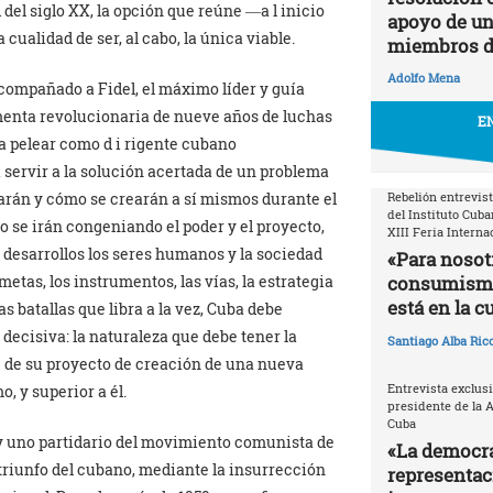
 del siglo XX, la opción que reúne ―a l inicio
apoyo de un 
lidad de ser, al cabo, la única viable.
miembros d
Adolfo Mena
acompañado a Fidel, el máximo líder y guía
tormenta revolucionaria de nueve años de luchas
EN
 a pelear como d i rigente cubano
 servir a la solución acertada de un problema
arán y cómo se crearán a sí mismos durante el
Rebelión entrevist
del Instituto Cuba
o se irán congeniando el poder y el proyecto,
XIII Feria Interna
 desarrollos los seres humanos y la sociedad
«Para nosotr
metas, los instrumentos, las vías, la estrategia
consumismo 
está en la c
as batallas que libra a la vez, Cuba debe
 decisiva: la naturaleza que debe tener la
Santiago Alba Ric
e de su proyecto de creación de una nueva
Entrevista exclusi
, y superior a él.
presidente de la 
Cuba
y uno partidario del movimiento comunista de
«La democra
 triunfo del cubano, mediante la insurrección
representac