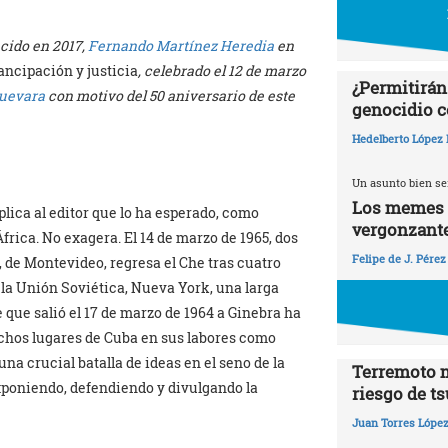
ecido en 2017,
Fernando Martínez Heredia
en
ancipación y justicia
, celebrado el 12 de marzo
¿Permitirán
Guevara
con motivo del 50 aniversario de este
genocidio c
Hedelberto López 
Un asunto bien se
Los memes y
xplica al editor que lo ha esperado, como
vergonzant
frica. No exagera. El 14 de marzo de 1965, dos
Felipe de J. Pérez
, de Montevideo, regresa el Che tras cuatro
 la Unión Soviética, Nueva York, una larga
 que salió el 17 de marzo de 1964 a Ginebra ha
chos lugares de Cuba en sus labores como
na crucial batalla de ideas en el seno de la
Terremoto 
xponiendo, defendiendo y divulgando la
riesgo de t
Juan Torres Lópe