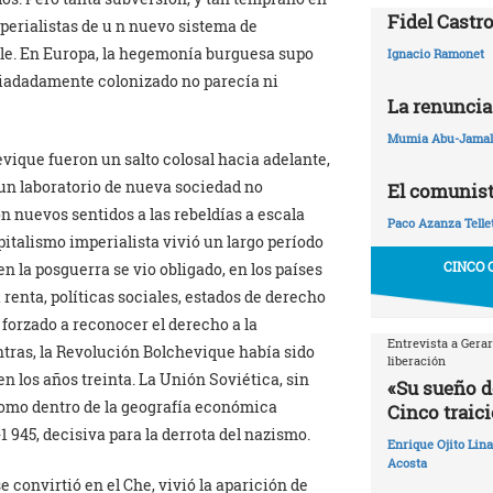
Fidel Castro
perialistas de u n nuevo sistema de
ble. En Europa, la hegemonía burguesa supo
Ignacio Ramonet
piadadamente colonizado no parecía ni
La renuncia
Mumia Abu-Jamal
evique fueron un salto colosal hacia adelante,
 un laboratorio de nueva sociedad no
El comunist
n nuevos sentidos a las rebeldías a escala
Paco Azanza Telle
pitalismo imperialista vivió un largo período
CINCO 
en la posguerra se vio obligado, en los países
 renta, políticas sociales, estados de derecho
 forzado a reconocer el derecho a la
Entrevista a Gera
tras, la Revolución Bolchevique había sido
liberación
en los años treinta. La Unión Soviética, sin
«Su sueño d
nomo dentro de la geografía económica
Cinco traic
 945, decisiva para la derrota del nazismo.
Enrique Ojito Lin
Acosta
 convirtió en el Che, vivió la aparición de