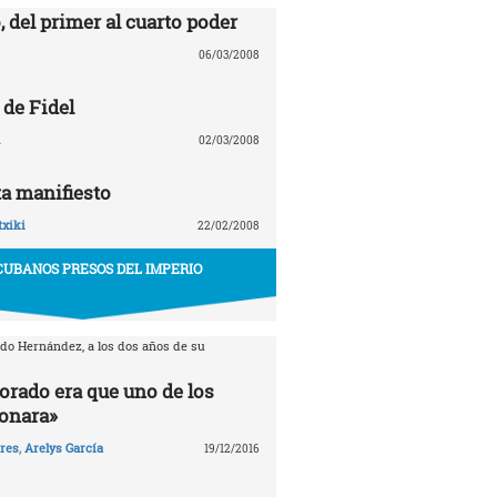
, del primer al cuarto poder
06/03/2008
 de Fidel
02/03/2008
a manifiesto
txiki
22/02/2008
CUBANOS PRESOS DEL IMPERIO
rdo Hernández, a los dos años de su
orado era que uno de los
ionara»
ares
,
Arelys García
19/12/2016