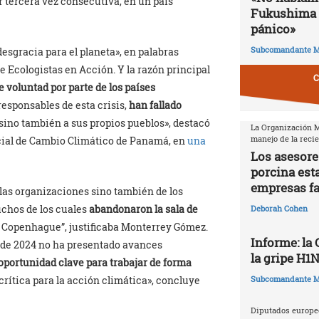
 tercera vez consecutiva, en un país
Fukushima 
pánico»
Subcomandante M
esgracia para el planeta», en palabras
e Ecologistas en Acción. Y la razón principal
C
de voluntad por parte de los países
 responsables de esta crisis,
han fallado
, sino también a sus propios pueblos», destacó
La Organización Mu
manejo de la reci
ial de Cambio Climático de Panamá, en
una
Los asesore
porcina est
empresas f
 las organizaciones sino también de los
uchos de los cuales
abandonaron la sala de
Deborah Cohen
 Copenhague”, justificaba Monterrey Gómez.
Informe: la
e de 2024 no ha presentado avances
la gripe H1
oportunidad clave para trabajar de forma
rítica para la acción climática», concluye
Subcomandante M
Diputados europeo