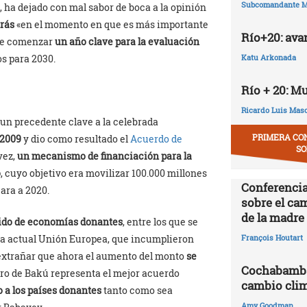
Subcomandante M
 ha dejado con mal sabor de boca a la opinión
trás
«en el momento en que es más importante
Río+20: ava
 de comenzar
un año clave para la evaluación
s para 2030.
Katu Arkonada
Río + 20: M
Ricardo Luis Mas
e un precedente clave a la celebrada
PRIMERA CO
2009
y dio como resultado el
Acuerdo de
SO
vez,
un mecanismo de financiación para la
o
, cuyo objetivo era movilizar 100.000 millones
Conferencia
cara a 2020.
sobre el ca
de la madre 
ido de economías donantes
, entre los que se
la actual Unión Europea, que incumplieron
François Houtart
 extrañar que ahora el aumento del monto
se
Cochabamba,
ero de Bakú representa el mejor acuerdo
cambio clim
 a los países donantes
tanto como sea
Amy Goodman