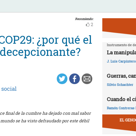
Recomiendo:
2
COP29: ¿por qué el
Instrumento de de
 decepcionante?
La manipula
J. Luis Carpintero
Guerras, ca
Silvio Schachter
 social
Cuando el c
Ramón Contreras 
ce final de la cumbre ha dejado con mal sabor
EL GENO
 mundo se ha visto defraudado por este débil