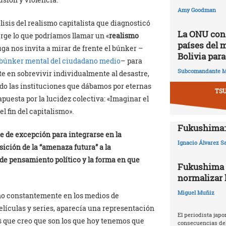
Amy Goodman
álisis del realismo capitalista que diagnosticó
La ONU cons
rge lo que podríamos llamar un «
realismo
países del 
uga nos invita a mirar de frente el búnker –
Bolivia para
el búnker mental del ciudadano medio
– para
Subcomandante M
te en sobrevivir individualmente al desastre,
o las instituciones que dábamos por eternas
TS
puesta por la lucidez colectiva: «Imaginar el
el fin del capitalismo».
Fukushima: 
te de excepción para integrarse en la
Ignacio Álvarez S
sición de la “amenaza futura” a la
 de pensamiento político y la forma en que
Fukushima 2
normalizar l
Miguel Muñiz
ómo constantemente en los medios de
elículas y series, aparecía una representación
El periodista japo
s que creo que son los que hoy tenemos que
consecuencias del