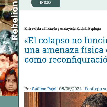
Skip
INICIO
to
content
Entrevista al filósofo y ensayista Eudald Espluga
«El colapso no func
una amenaza física o
como reconfiguració
Por
|
08/05/2026
|
Ecología so
Guillem Pujol