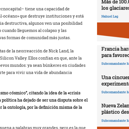
Más de 100.
los glaciare
 tecnocapital– tiene una capacidad de
al-océano» que destruye instituciones y está
Nahuel Lag
ia destructiva, algunos ven una posibilidad
o cuando lleguemos al colapso y las
vas formas de comunidad más justas.
Francia har
stas de la neorreacción de Nick Land, la
para favorec
ilicon Valley. Ellos confían en que, ante la
Subcomandante M
nuevos mundos: ya sean búnkeres en ciudades
rte para vivir una vida de abundancia
Una cincuen
experimenta
Subcomandante M
ismo cósmico”, citando la idea de la «crisis
 política ha dejado de ser una disputa sobre el
Nueva Zelan
r la ontología, por la definición misma de la
plástico de
Subcomandante M
 suena a palabras muy grandes, pero es la que