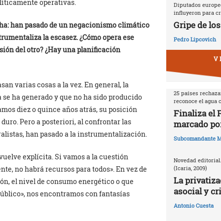
olíticamente operativas.
Diputados europeo
influyeron para cr
Gripe de los
echa: han pasado de un negacionismo climático
strumentaliza la escasez. ¿Cómo opera ese
Pedro Lipcovich
usión del otro? ¿Hay una planificación
V 
an varias cosas a la vez. En general, la
25 países rechazan
 se ha generado y que no ha sido producido
reconoce el agua
vamos diez o quince años atrás, su posición
Finaliza el
ro. Pero a posteriori, al confrontar las
marcado por
alistas, han pasado a la instrumentalización.
Subcomandante M
vuelve explícita. Si vamos a la cuestión
Novedad editorial
te, no habrá recursos para todos». En vez de
(Icaria, 2009)
La privatiza
ón, el nivel de consumo energético o que
asocial y cr
público», nos encontramos con fantasías
Antonio Cuesta