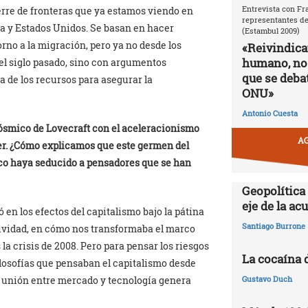
Entrevista con Fr
erre de fronteras que ya estamos viendo en
representantes de
pa y Estados Unidos. Se basan en hacer
(Estambul 2009)
rno a la migración, pero ya no desde los
«Reivindic
humano, no
del siglo pasado, sino con argumentos
que se debat
 de los recursos para asegurar la
ONU»
Antonio Cuesta
ósmico de Lovecraft con el aceleracionismo
AG
her. ¿Cómo explicamos que este germen del
co haya seducido a pensadores que se han
Geopolítica
eje de la a
en los efectos del capitalismo bajo la pátina
Santiago Burrone
tividad, en cómo nos transformaba el marco
la crisis de 2008. Pero para pensar los riesgos
La cocaína 
ilosofías que pensaban el capitalismo desde
a unión entre mercado y tecnología genera
Gustavo Duch