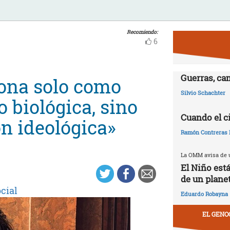
Recomiendo:
6
Guerras, ca
iona solo como
Silvio Schachter
 biológica, sino
Cuando el c
n ideológica»
Ramón Contreras 
La OMM avisa de u
El Niño est
de un plane
cial
Eduardo Robayna
EL GENO