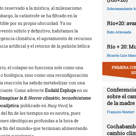
o reservado a la mística, al milenarismo
Subcomandante M
mbargo, la catástrofe se ha filtrado en la
Río+20: ava
tible por su propia ubicuidad. Ya no
vento súbito y definitivo; habitamos la
Katu Arkonada
gencia climática, el agotamiento de recursos
cia artificial y el retorno de la pulsión bélica
Río + 20: M
Ricardo Luis Mas
io, el colapso no funciona solo como una
PRIMERA CO
SO
 o biológica, sino como una reconfiguración
la reacción ha sabido metabolizar con una
Conferencia
friante. Como advierte
Eudald
Espluga
en su
sobre el ca
Imaginar la fi: Horror climàtic, tecnofeixisme
de la madre 
calíptica
,
publicado en
Raig Verd
, la
François Houtart
del fin de los tiempos no es neutra, pues
ones ideológicas profundas a la hora de
Cochabamba,
te fin del mundo» que terminan alimentando
cambio clim
sión y violencia.