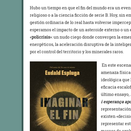
Hubo un tiempo en que el fin del mundo era un event
religioso o a la ciencia ficción de serie B. Hoy, sin e
gestión ordinaria de lo real hasta volverse impercep
esperamos el impacto de un asteroide externo o un e
«
policrisis
»: un nudo ciego donde convergen la emer
energéticos, la aceleración disruptiva de la inteligen
por el control del territorio y los minerales raros.
En este escenar
amenaza física
ideológica que 
eficacia escalo
último ensayo
,
i esperança apo
representación 
existen «decisi
representar es
marcos de exclu