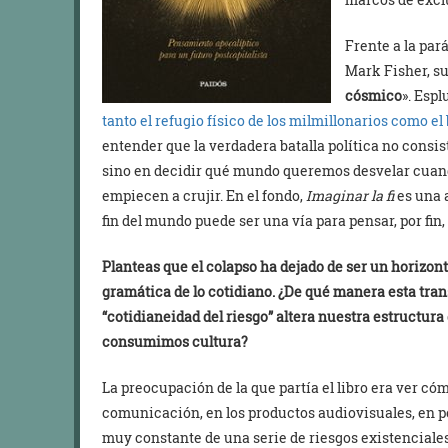
Frente a la par
Mark Fisher, su
cósmico
». Espl
tanto el refugio físico de los milmillonarios como 
entender que la verdadera batalla política no consis
sino en decidir qué mundo queremos desvelar cuand
empiecen a crujir. En el fondo,
Imaginar la fi
es una a
fin del mundo puede ser una vía para pensar, por fin, 
Planteas que el colapso ha dejado de ser un horizon
gramática de lo cotidiano. ¿De qué manera esta tran
“cotidianeidad del riesgo” altera nuestra estructura
consumimos cultura?
La preocupación de la que partía el libro era ver c
comunicación, en los productos audiovisuales, en p
muy constante de una serie de riesgos existenciale