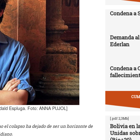
Condena a 
Demanda al 
Ederlan
Condena a 
fallecimien
CUMB
 Eudald Espluga. Foto: ANNA PUJOL]
[.pdf 2,3Mb]
Bolivia en 
mo el colapso ha dejado de ser un horizonte de
Unidas sobr
idiano.
(Rio+20)