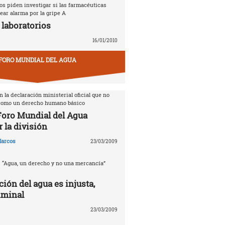
s piden investigar si las farmacéuticas
ear alarma por la gripe A
 laboratorios
16/01/2010
FORO MUNDIAL DEL AGUA
 la declaración ministerial oficial que no
 como un derecho humano básico
 Foro Mundial del Agua
 la división
arcos
23/03/2009
. “Agua, un derecho y no una mercancía”
ción del agua es injusta,
iminal
23/03/2009