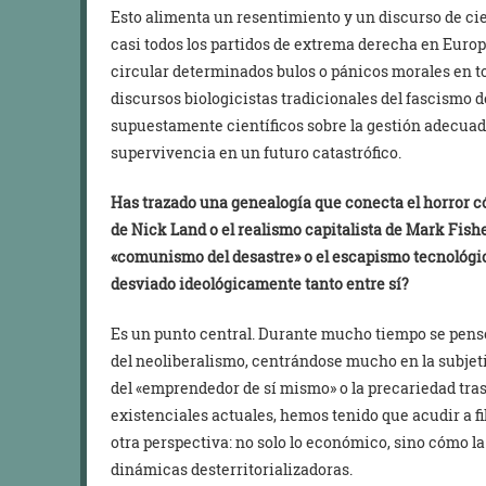
Esto alimenta un resentimiento y un discurso de ci
casi todos los partidos de extrema derecha en Euro
circular determinados bulos o pánicos morales en to
discursos biologicistas tradicionales del fascismo 
supuestamente científicos sobre la gestión adecuada
supervivencia en un futuro catastrófico.
Has trazado una genealogía que conecta el horror c
de Nick Land o el realismo capitalista de Mark Fis
«comunismo del desastre» o el escapismo tecnológi
desviado ideológicamente tanto entre sí?
Es un punto central. Durante mucho tiempo se pensó 
del neoliberalismo, centrándose mucho en la subje
del «emprendedor de sí mismo» o la precariedad tras 
existenciales actuales, hemos tenido que acudir a f
otra perspectiva: no solo lo económico, sino cómo l
dinámicas desterritorializadoras.