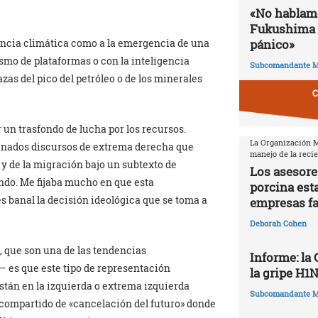
«No hablamo
Fukushima 
rgencia climática como a la emergencia de una
pánico»
smo de plataformas o con la inteligencia
Subcomandante M
azas del pico del petróleo o de los minerales
C
r un trasfondo de lucha por los recursos.
La Organización Mu
inados discursos de extrema derecha que
manejo de la reci
 y de la migración bajo un subtexto de
Los asesore
ndo. Me fijaba mucho en que esta
porcina est
s banal la decisión ideológica que se toma a
empresas f
Deborah Cohen
, que son una de las tendencias
Informe: la
 es que este tipo de representación
la gripe H1
stán en la izquierda o extrema izquierda
Subcomandante M
o compartido de «cancelación del futuro» donde