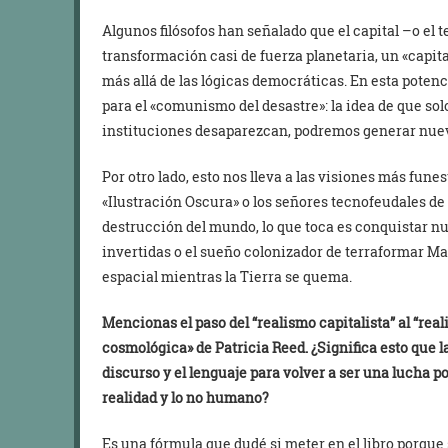
Algunos filósofos han señalado que el capital –o el
transformación casi de fuerza planetaria, un «capit
más allá de las lógicas democráticas. En esta potenc
para el «comunismo del desastre»: la idea de que sol
instituciones desaparezcan, podremos generar nue
Por otro lado, esto nos lleva a las visiones más fune
«Ilustración Oscura» o los señores tecnofeudales de S
destrucción del mundo, lo que toca es conquistar 
invertidas o el sueño colonizador de terraformar Ma
espacial mientras la Tierra se quema.
Mencionas el paso del “realismo capitalista” al “real
cosmológica» de Patricia Reed. ¿Significa esto que la
discurso y el lenguaje para volver a ser una lucha po
realidad y lo no humano?
Es una fórmula que dudé si meter en el libro porque